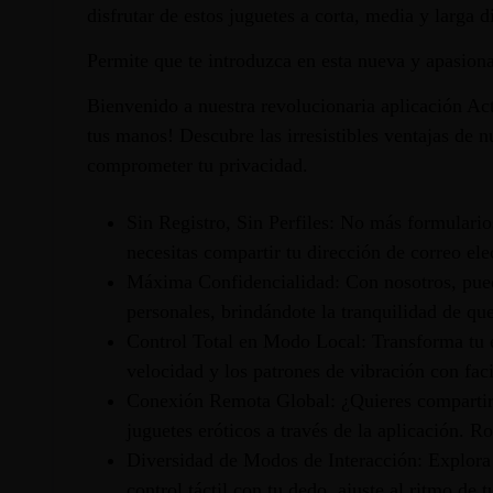
disfrutar de estos juguetes a corta, media y larga 
Permite que te introduzca en esta nueva y apasiona
Bienvenido a nuestra revolucionaria aplicación Act
tus manos! Descubre las irresistibles ventajas de n
comprometer tu privacidad.
Sin Registro, Sin Perfiles: No más formulario
necesitas compartir tu dirección de correo ele
Máxima Confidencialidad: Con nosotros, pued
personales, brindándote la tranquilidad de que
Control Total en Modo Local: Transforma tu ex
velocidad y los patrones de vibración con faci
Conexión Remota Global: ¿Quieres compartir l
juguetes eróticos a través de la aplicación. R
Diversidad de Modos de Interacción: Explora
control táctil con tu dedo, ajuste al ritmo de