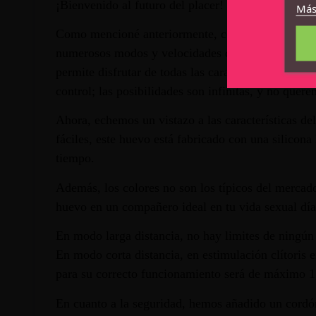
¡Bienvenido al futuro del placer!
Más
Como mencioné anteriormente, con ActiveJoy® puedes
numerosos modos y velocidades de vibración utiliza
permite disfrutar de todas las características de m
control; las posibilidades son infinitas, y no quere
Ahora, echemos un vistazo a las características d
fáciles, este huevo está fabricado con una silicon
tiempo.
Además, los colores no son los típicos del mercado
huevo en un compañero ideal en tu vida sexual día
En modo larga distancia, no hay limites de ningún t
En modo corta distancia, en estimulación clítoris 
para su correcto funcionamiento será de máximo 1
En cuanto a la seguridad, hemos añadido un cordón 