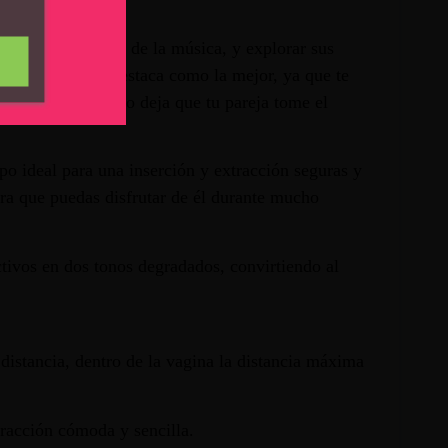
a, jugar al ritmo de la música, y explorar sus
s. Esta función destaca como la mejor, ya que te
cambia la función o deja que tu pareja tome el
o ideal para una inserción y extracción seguras y
ara que puedas disfrutar de él durante mucho
ctivos en dos tonos degradados, convirtiendo al
distancia, dentro de la vagina la distancia máxima
tracción cómoda y sencilla.