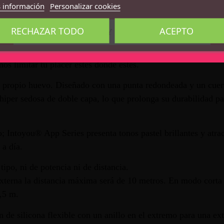
 información
Personalizar cookies
 disfrutar con tu pareja tanto a corta como a larga distanci
RECHAZAR TODO
ACEPTO
CONFIRMO QUE SOY MAYOR DE 18 AÑOS
ndo la función táctil Touch Control, entre otras posibilidade
anera sencilla e intuitiva. Aumenta o disminuye la velocidad, 
mos limitar tu placer estés donde estés.
el propio huevo. Diseñado con una punta redondeada y un cuerp
a hiper sedosa de doble capa, lo que prolonga su durabilidad p
; Intoyou® App Series presenta tonos pastel brillantes y atra
 a día.
ipo, ni de potencia ni de distancia.
externa la distancia máxima será de 10 metros. En modo corta 
,5 m.
de silicona flexible con un anillo en el extremo para una ex