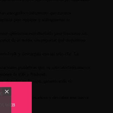
os enorgullece informarte que nuestra
señada para respetar y salvaguardar tu
stra aplicación está diseñada para funcionar sin
cance de tu mano, sin importar qué dispositivo
ctiveJoy® y descárgala con un solo clic. La
izaciones periódicas que no solo añadirán nuevas
rsiones de iOS y Android.
res ubicados en Europa, garantizando el
TOS
escarga la aplicación ahora y descubre una nueva
TA WEB