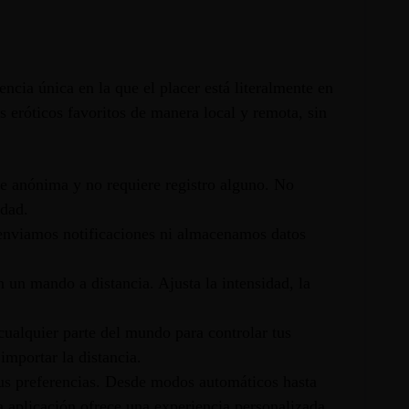
ncia única en la que el placer está literalmente en
s eróticos favoritos de manera local y remota, sin
te anónima y no requiere registro alguno. No
idad.
enviamos notificaciones ni almacenamos datos
 un mando a distancia. Ajusta la intensidad, la
ualquier parte del mundo para controlar tus
importar la distancia.
us preferencias. Desde modos automáticos hasta
 la aplicación ofrece una experiencia personalizada