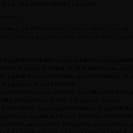
distancia, brindándote flexibilidad y emoción.
nte línea:
iveJoy®, que eleva la intimidad a nuevas alturas: ¡una experie
uestra avanzada app que te permite interactuar con tus juguete
s ni perfiles complicados, nuestra aplicación es completamen
ctrónico ni detalles personales. Tu privacidad es nuestra prior
es explorar tus deseos de manera segura y confidencial. No 
 tu experiencia es tuya y solo tuya.
periencia con juguetes eróticos al manejarlos como si fueran
lidad, poniendo el control total en la palma de tu mano.
a emoción con alguien especial? Autoriza a tu pareja desde c
ompe barreras geográficas y disfruta de la conexión íntima sin 
 una amplia gama de modos de interacción que se adaptan a t
 tu música favorita o sincronización con la persona que elijas,