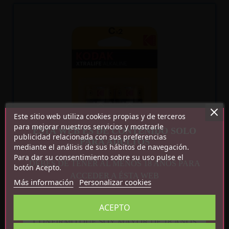
Recíbelo
entre lun. 10
y mar. 11
Este sitio web utiliza cookies propias y de terceros
para mejorar nuestros servicios y mostrarle
ESTA WEB ES DE CONTENIDO SOLO
publicidad relacionada con sus preferencias
PARA ADULTOS
mediante el análisis de sus hábitos de navegación.
Para dar su consentimiento sobre su uso pulse el
DEBES DE TENER AL MENOS 18 AÑOS PARA
botón Acepto.
ACCEDER A ÉSTA WEB
Más información
Personalizar cookies
XTRALIFE PILA ALCALINA C LR14 BLISTER DE 2
3,50 €
ACEPTO
CONFIRMO QUE SOY MAYOR DE 18 AÑOS