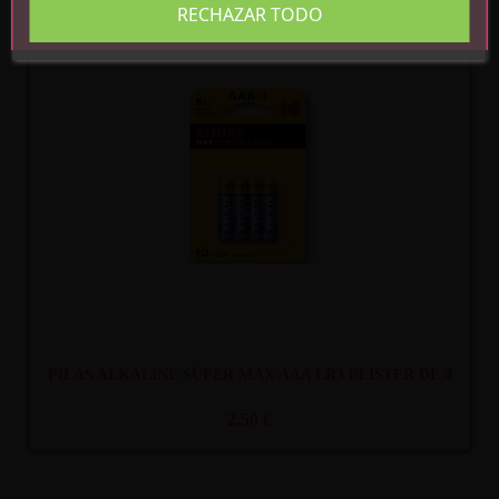
RECHAZAR TODO
Recíbelo
entre lun. 10
y mar. 11
PILAS ALKALINE SÚPER MAX AAA LR3 BLISTER DE 4
2,50 €