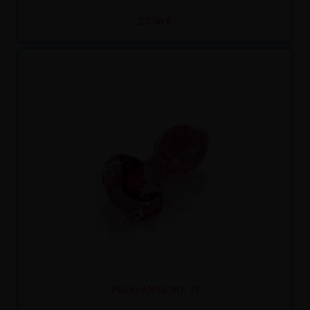
27,50 €
Recíbelo
entre mar. 11
y mié. 12
PLUG ANAL NO. 79