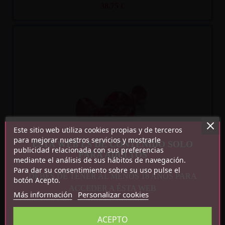
38,75 €
Recíbelo
entre mar. 11
y mié. 12
Este sitio web utiliza cookies propias y de terceros
para mejorar nuestros servicios y mostrarle
ESTA WEB ES DE CONTENIDO SOLO
publicidad relacionada con sus preferencias
PARA ADULTOS
mediante el análisis de sus hábitos de navegación.
Para dar su consentimiento sobre su uso pulse el
DEBES DE TENER AL MENOS 18 AÑOS PARA
botón Acepto.
ACCEDER A ÉSTA WEB
Más información
Personalizar cookies
PLUG ANAL NO. 75
ACEPTO
38,75 €