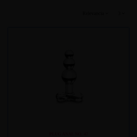
Relevancia
3
Recíbelo
entre mar. 11
y mié. 12
PLUG ANAL NO. 47