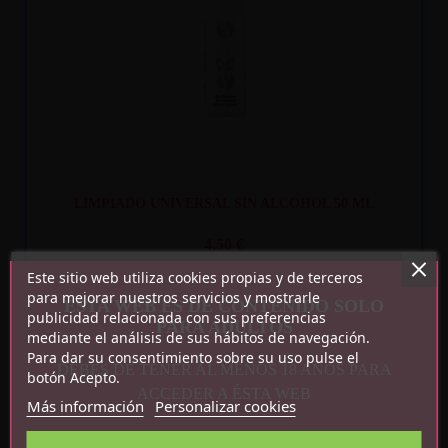
LIMPIADO UNIVERSAL SIN ALCOHOL 50 ML
4,50 €
Este sitio web utiliza cookies propias y de terceros
para mejorar nuestros servicios y mostrarle
ESTA WEB ES DE CONTENIDO SOLO
publicidad relacionada con sus preferencias
PARA ADULTOS
mediante el análisis de sus hábitos de navegación.
Para dar su consentimiento sobre su uso pulse el
DEBES DE TENER AL MENOS 18 AÑOS PARA
botón Acepto.
Recíbelo
entre mar. 11
y mié. 12
ACCEDER A ÉSTA WEB
Más información
Personalizar cookies