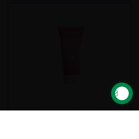
Recíbelo
entre mar. 11
y mié. 12
EXFOLIANTE ÍNTIMO 50 ML
13,75 €