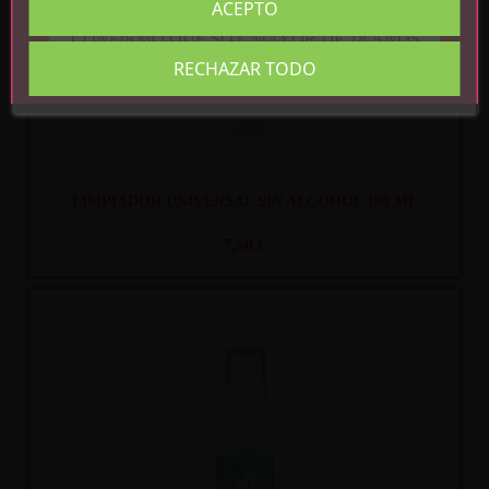
ACEPTO
CONFIRMO QUE SOY MAYOR DE 18 AÑOS
RECHAZAR TODO
LIMPIADOR UNIVERSAL SIN ALCOHOL 100 ML
7,50 €
Recíbelo
entre mar. 11
y mié. 12