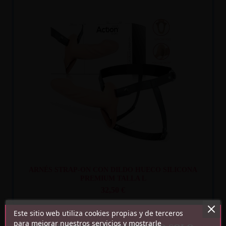
Recíbelo
entre lun. 10
y mar. 11
ARNÉS STRAP-ON CON DILDO HUECO SILICONA
PREMIUM TALLA L
32,50 €
Este sitio web utiliza cookies propias y de terceros
para mejorar nuestros servicios y mostrarle