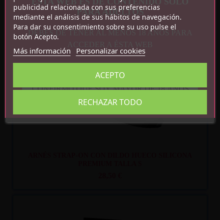
ESTA WEB ES DE CONTENIDO SOLO
publicidad relacionada con sus preferencias
PARA ADULTOS
mediante el análisis de sus hábitos de navegación.
Para dar su consentimiento sobre su uso pulse el
DEBES DE TENER AL MENOS 18 AÑOS PARA
botón Acepto.
Recíbelo
entre lun. 10
y mar. 11
ACCEDER A ÉSTA WEB
Más información
Personalizar cookies
ACEPTO
CONFIRMO QUE SOY MAYOR DE 18 AÑOS
RECHAZAR TODO
ARNÉS STRAP-ON CON DILDO HUECO SILICONA
PREMIUM TALLA S
28,50 €