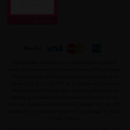
48h, todo bien.
ver más
En ésta WEB, todos los precios de productos o gastos de
envío, son mostrados con el correspondiente, IVA ya incluido.
En cumplimiento del deber de información recogido en el
artículo 10 de la Ley 34/2002, de 11 de julio, de Servicios de
la Sociedad de la Información y Comercio Electrónico, se
informa que la titularidad del prestador del servicio de este
sitio web pertenece a Custom Maniac Designs S.L., con CIF-
B10801835, con domicilio social en C/ Azcárraga, 31. 33010.
Oviedo. Asturias.
Inscrita en el registro Mercantil de Asturias Tomo: 4500, Folio