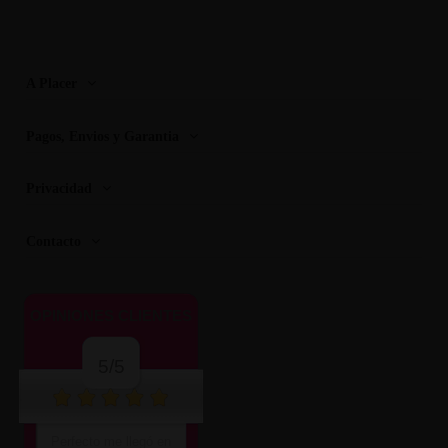
A Placer
Pagos, Envios y Garantia
Privacidad
Contacto
OPINIONES CLIENTES
5/5
Perfecto me llegó en