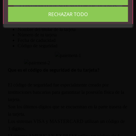
CONFIRMO QUE SOY MAYOR DE 18 AÑOS
TARJETAS BANCARIAS
RECHAZAR TODO
Para realizar el pago, se necesita:
Nombre del titular de la tarjeta
Número de tu tarjeta
Fecha de caducidad
Código de seguridad
Que es el código de seguridad de tu tarjeta?
El código de seguridad fue especialmente creado por
instituciones bancarias para garantizar la posesión física de la
tarjeta.
Son los últimos dígitos que se encuentran en la parte trasera de
la tarjeta.
Los sistemas VISA y MASTERCARD utilizan un código de
3 dígitos.
El sistema AMERICAN EXPRESS utiliza un código de 4