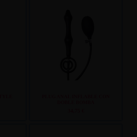
. 10
y mar. 11
Recíbelo
entre lun. 10
y mar. 11
TYLE
PLUG ANAL INFLABLE CON
DOBLE BOMBA
34,75 €