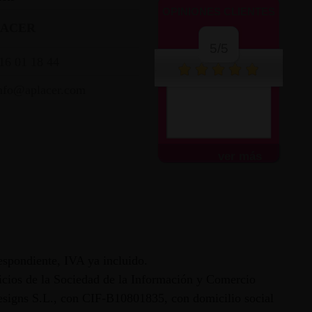
OPINIONES CLIENTES
LACER
5/5
16 01 18 44
nfo@aplacer.com
ver más
espondiente, IVA ya incluido.
vicios de la Sociedad de la Información y Comercio
 Designs S.L., con CIF-B10801835, con domicilio social