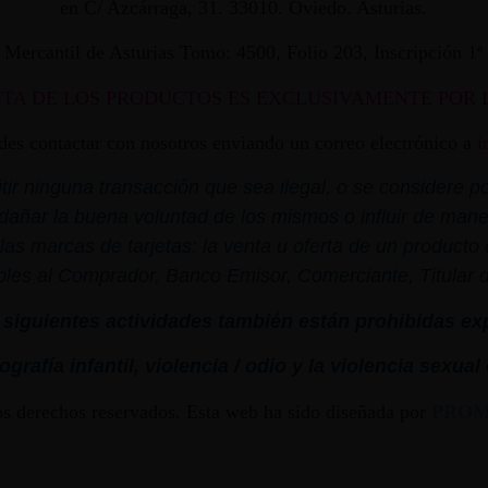
en C/ Azcárraga, 31. 33010. Oviedo. Asturias.
ro Mercantil de Asturias Tomo: 4500, Folio 203, Inscripción 1
NTA DE LOS PRODUCTOS ES EXCLUSIVAMENTE POR 
edes contactar con nosotros enviando un correo electrónico a
i
r ninguna transacción que sea ilegal, o se considere por
dañar la buena voluntad de los mismos o influir de mane
las marcas de tarjetas: la venta u oferta de un product
bles al Comprador, Banco Emisor, Comerciante, Titular de 
siguientes actividades también están prohibidas ex
grafía infantil,
violencia
/ odio y la
violencia
sexual
os derechos reservados. Esta web ha sido diseñada por
PRO