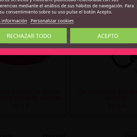
erencias mediante el análisis de sus hábitos de navegación. Para
 DE TENER AL MENOS 18 AÑOS PARA ACCEDER A ÉS
su consentimiento sobre su uso pulse el botón Acepto.
 información
Personalizar cookies
Recíbelo
entre lun. 10
y mar. 11
Recíbelo
entre lun
RECHAZAR TODO
ACEPTO
CONFIRMO QUE SOY MAYOR DE 18 AÑOS
HINCHABLE CON DILDO,
DILDO INFLABLE CON
IÓN Y CONTROL REMOTO
MANUAL
DING DONG
37,75 €
11,75 €
rantia
Privacidad
Conta