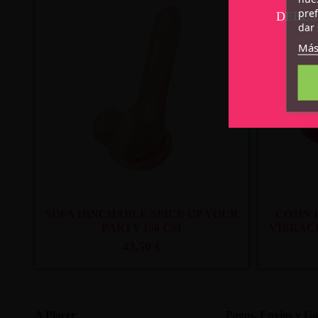
pref
DEBES
dar 
Más
Recíbelo
entre lun. 10
y mar. 11
SOFA HINCHABLE SPICE UP YOUR
COJÍN 
PARTY 150 CM
VIBRAC
43,50 €
A Placer
Pagos, Envios y Ga