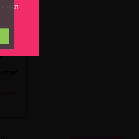
TA WEB
. 10
y mar. 11
 BOMBA
cto