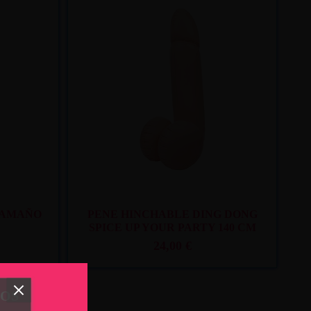
. 10
y mar. 11
Recíbelo
entre lun. 10
y mar. 11
TAMAÑO
PENE HINCHABLE DING DONG
SPICE UP YOUR PARTY 140 CM
24,00 €
TOS