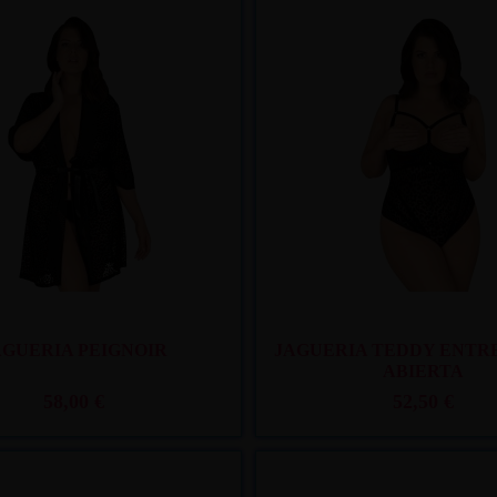
Recíbelo
entre mar. 11
y mié. 12
Recíbelo
entre mar
AGUERIA PEIGNOIR
JAGUERIA TEDDY ENTR
ABIERTA
58,00 €
52,50 €