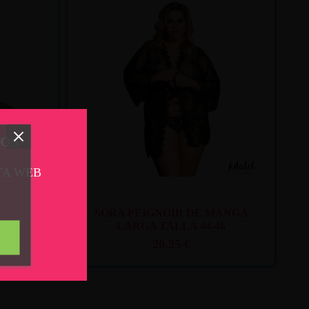
. 11
y mié. 12
Recíbelo
entre mar. 11
y mié. 12
TOS
TA WEB
GUITAS
SORA PEIGNOIR DE MANGA
LARGA TALLA 44-46
20,25 €