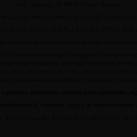
en C/ Azcárraga, 31. 33010. Oviedo. Asturias.
ro Mercantil de Asturias Tomo: 4500, Folio 203, Inscripción 1
NTA DE LOS PRODUCTOS ES EXCLUSIVAMENTE POR 
edes contactar con nosotros enviando un correo electrónico a
i
r ninguna transacción que sea ilegal, o se considere por
dañar la buena voluntad de los mismos o influir de mane
las marcas de tarjetas: la venta u oferta de un product
bles al Comprador, Banco Emisor, Comerciante, Titular de 
siguientes actividades también están prohibidas ex
grafía infantil,
violencia
/ odio y la
violencia
sexual
os derechos reservados. Esta web ha sido diseñada por
PRO