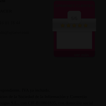
cto
OPINIONES CLIENTES
LACER
5/5
16 01 18 44
nfo@aplacer.com
ver más
espondiente, IVA ya incluido.
vicios de la Sociedad de la Información y Comercio
 Designs S.L., con CIF-B10801835, con domicilio social