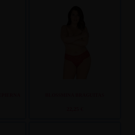
. 11
y mié. 12
Recíbelo
entre mar. 11
y mié. 12
EPIERNA
BLOSSMINA BRAGUITAS
22,25 €