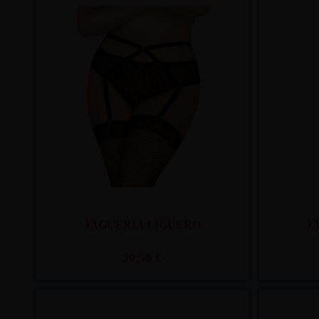
Recíbelo
entre mar. 11
y mié. 12
JAGUERIA LIGUERO
J
30,50 €