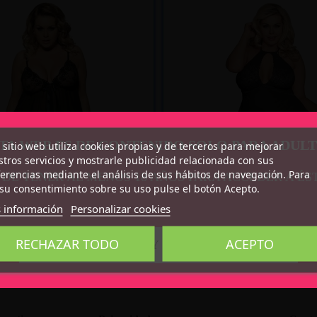
Recíbelo
entre mar. 11
y mié. 12
Recíbelo
entre mar
TA WEB ES DE CONTENIDO SOLO PARA ADUL
 sitio web utiliza cookies propias y de terceros para mejorar
tros servicios y mostrarle publicidad relacionada con sus
erencias mediante el análisis de sus hábitos de navegación. Para
 DE TENER AL MENOS 18 AÑOS PARA ACCEDER A ÉS
su consentimiento sobre su uso pulse el botón Acepto.
 información
Personalizar cookies
BYDOLL Y TANGA TALLA
JESS BABYDOLL Y BRA
44-46
TALLA 44-46
RECHAZAR TODO
ACEPTO
CONFIRMO QUE SOY MAYOR DE 18 AÑOS
17,25 €
17,75 €