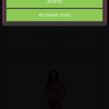
ACEPTO
CONFIRMO QUE SOY MAYOR DE 18 AÑOS
RECHAZAR TODO
AURORA CHEMISE NEGRO
19,25 €
Recíbelo
entre mar. 11
y mié. 12