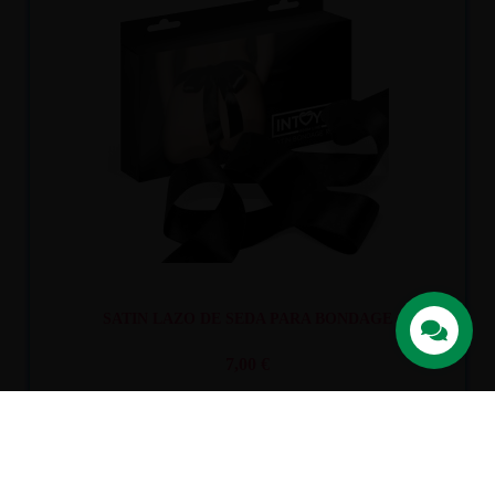
Recíbelo
entre mar. 11
y mié. 12
SATIN LAZO DE SEDA PARA BONDAGE
7,00 €