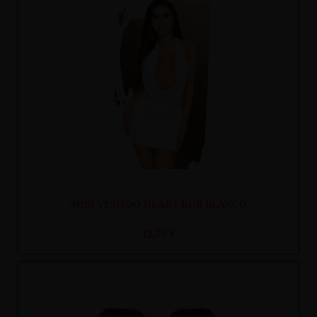
Recíbelo
entre mar. 11
y mié. 12
MINI VESITDO HEART ROB BLANCO
12,75 €