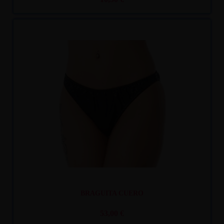
Recíbelo
entre mar. 11
y mié. 12
BRAGUITA CUERO
53,00 €