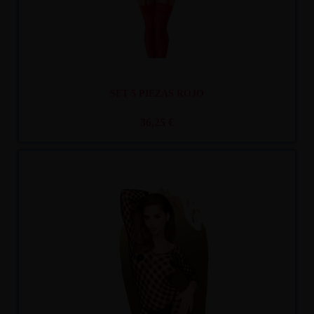
SET 5 PIEZAS ROJO
36,25 €
Recíbelo
entre mar. 11
y mié. 12