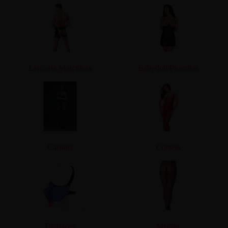
Lencería Masculina
Babydoll/Picardías
Catsuits
Corsets
Disfraces
Medias