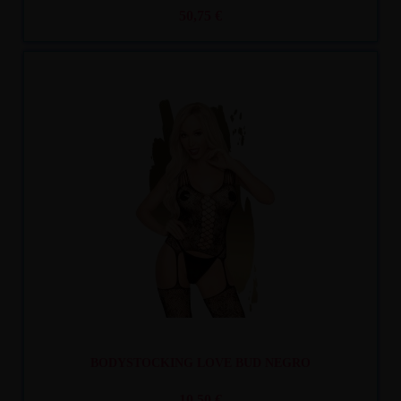
50,75 €
Recíbelo
entre mar. 11
y mié. 12
BODYSTOCKING LOVE BUD NEGRO
10,50 €