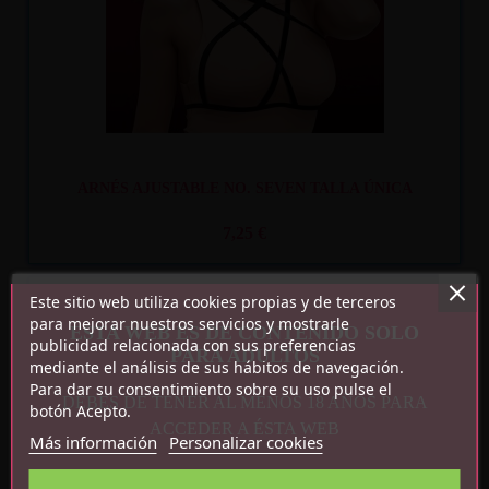
ARNÉS AJUSTABLE NO. SEVEN TALLA ÚNICA
7,25 €
Este sitio web utiliza cookies propias y de terceros
para mejorar nuestros servicios y mostrarle
ESTA WEB ES DE CONTENIDO SOLO
publicidad relacionada con sus preferencias
PARA ADULTOS
mediante el análisis de sus hábitos de navegación.
Para dar su consentimiento sobre su uso pulse el
Recíbelo
entre mar. 11
y mié. 12
DEBES DE TENER AL MENOS 18 AÑOS PARA
botón Acepto.
ACCEDER A ÉSTA WEB
Más información
Personalizar cookies