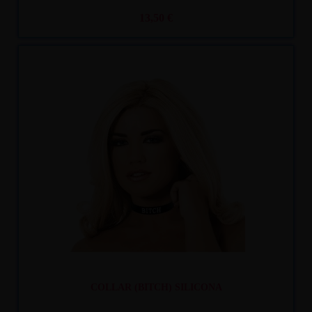
13,50 €
Recíbelo
entre lun. 10
y mar. 11
COLLAR (BITCH) SILICONA