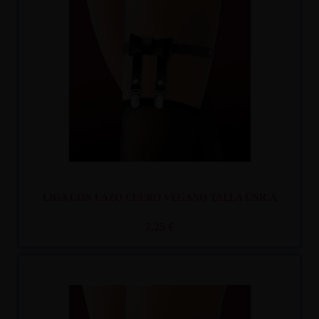
Recíbelo
entre lun. 10
y mar. 11
LIGA CON LAZO CUERO VEGANO TALLA ÚNICA
7,25 €