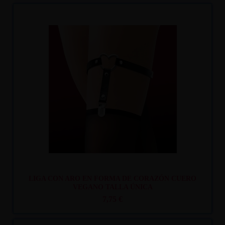
Recíbelo
entre lun. 10
y mar. 11
LIGA CON ARO EN FORMA DE CORAZÓN CUERO
VEGANO TALLA ÚNICA
7,75 €