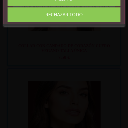
CONFIRMO QUE SOY MAYOR DE 18 AÑOS
RECHAZAR TODO
COLLAR CON CANDADO DE CORAZÓN CUERO
VEGANO TALLA ÚNICA
7,50 €
Recíbelo
entre lun. 10
y mar. 11