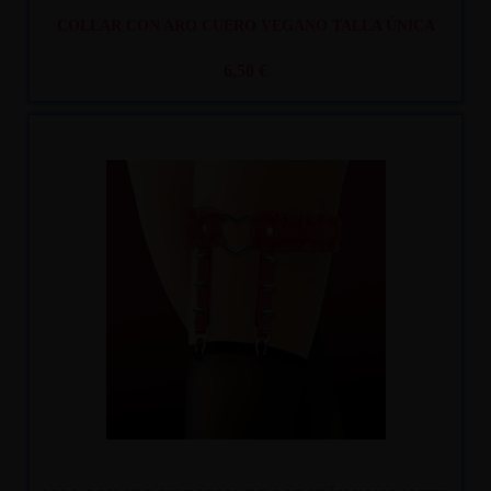
COLLAR CON ARO CUERO VEGANO TALLA ÚNICA
6,50 €
Recíbelo
entre lun. 10
y mar. 11