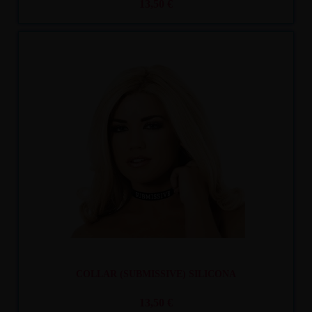
13,50 €
Recíbelo
entre lun. 10
y mar. 11
COLLAR (SUBMISSIVE) SILICONA
13,50 €