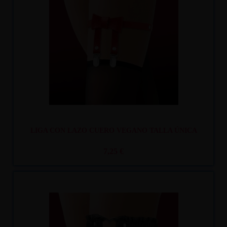
Recíbelo
entre lun. 10
y mar. 11
LIGA CON LAZO CUERO VEGANO TALLA ÚNICA
7,25 €
Recíbelo
entre lun. 10
y mar. 11