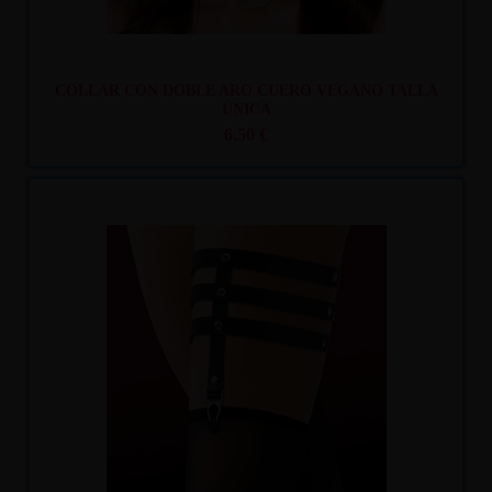
COLLAR CON DOBLE ARO CUERO VEGANO TALLA
ÚNICA
6,50 €
Recíbelo
entre lun. 10
y mar. 11