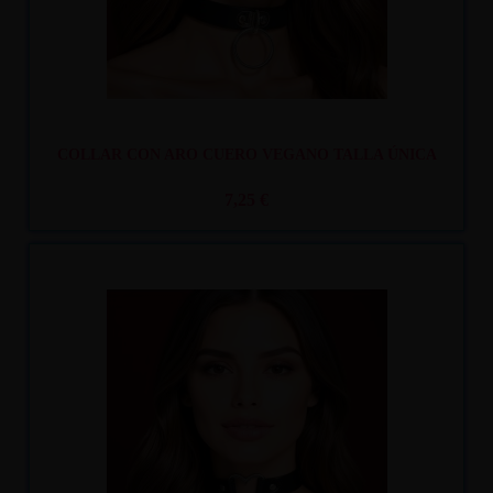
COLLAR CON ARO CUERO VEGANO TALLA ÚNICA
7,25 €
Recíbelo
entre lun. 10
y mar. 11