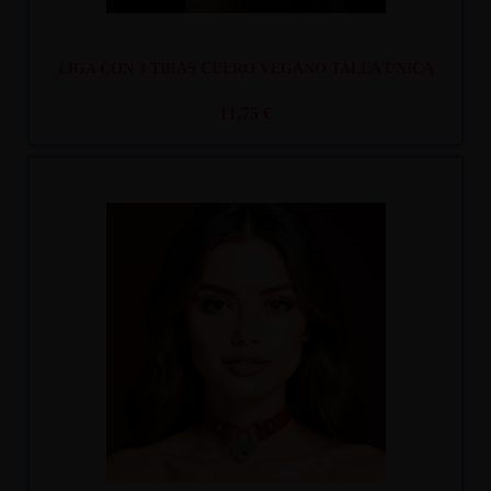
LIGA CON 3 TIRAS CUERO VEGANO TALLA ÚNICA
11,75 €
Recíbelo
entre lun. 10
y mar. 11