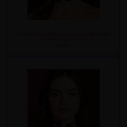
COLLAR CON CORAZÓN TIPO CHOKER CUERO
VEGANO TALLA ÚNICA
7,50 €
Recíbelo
entre lun. 10
y mar. 11