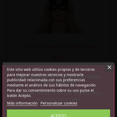
ALLICIA MÁSCARA DE CONEJITO NEGRO
12,00 €
Este sitio web utiliza cookies propias y de terceros
para mejorar nuestros servicios y mostrarle
ESTA WEB ES DE CONTENIDO SOLO
publicidad relacionada con sus preferencias
PARA ADULTOS
mediante el análisis de sus hábitos de navegación.
Para dar su consentimiento sobre su uso pulse el
DEBES DE TENER AL MENOS 18 AÑOS PARA
botón Acepto.
Recíbelo
entre lun. 10
y mar. 11
ACCEDER A ÉSTA WEB
Más información
Personalizar cookies
ACEPTO