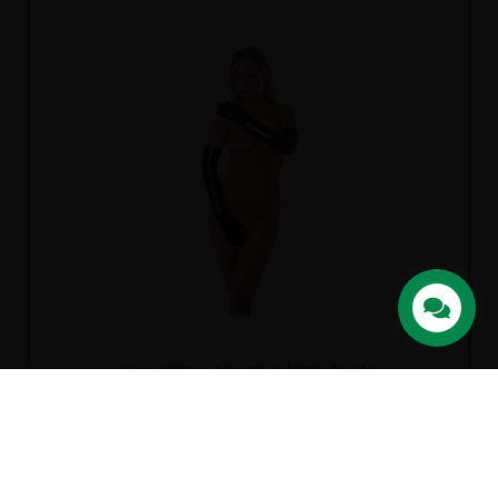
Recíbelo
entre lun. 10
y mar. 11
GUANTES LARGOS LÁTEX 58 CM
44,50 €