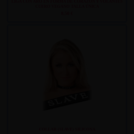
LIGA CON ARO EN FORMA DE CORAZÓN Y VOLANTES
CUERO VEGANO TALLA ÚNICA
8,50 €
Recíbelo
entre lun. 10
y mar. 11
COLLAR (SLAVE) SILICONA