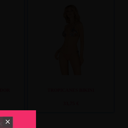
. 11
y mié. 12
Recíbelo
entre mar. 11
y mié. 12
ADOR
TROPICANES BIKINI
33,75 €
TOS