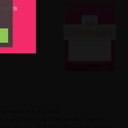
cto
TA WEB
OPINIONES CLIENTES
LACER
5/5
16 01 18 44
nfo@aplacer.com
ver más
espondiente, IVA ya incluido.
vicios de la Sociedad de la Información y Comercio
 Designs S.L., con CIF-B10801835, con domicilio social