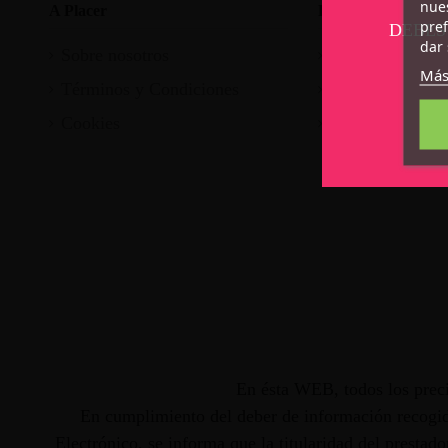
nues
A Placer
Pagos, Envios y Ga
pref
DEBES
dar 
Sobre nosotros
Pago seguro
Más
Términos y Condiciones
Envío
Cookies
Garantia
En ésta WEB, todos los preci
En cumplimiento del deber de información recogido
Electrónico, se informa que la titularidad del presta