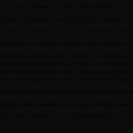
en C/ Azcárraga, 31. 33010. Oviedo. Asturias.
ro Mercantil de Asturias Tomo: 4500, Folio 203, Inscripción 1
NTA DE LOS PRODUCTOS ES EXCLUSIVAMENTE POR 
edes contactar con nosotros enviando un correo electrónico a
i
r ninguna transacción que sea ilegal, o se considere por
dañar la buena voluntad de los mismos o influir de mane
las marcas de tarjetas: la venta u oferta de un product
bles al Comprador, Banco Emisor, Comerciante, Titular de 
siguientes actividades también están prohibidas ex
grafía infantil,
violencia
/ odio y la
violencia
sexual
os derechos reservados. Esta web ha sido diseñada por
PRO