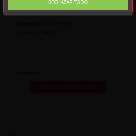
RECHAZAR TODO
Detalles del producto
Referencia
LO-LV715301B
En stock
2 Artículos
Comentarios
Pulse aquí para dejar su opinión