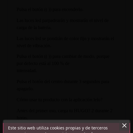
Pulsa el botón (( )) para encenderlo.
Las luces led parpadearán y mostrarán el nivel de
carga de la batería.
Las luces led se pondrán de color fijo y mostrarán el
nivel de vibración.
Pulsa el botón (( )) para cambiar de modo, porque
por defecto está al 100 % de
intensidad.
Pulsa el botón del centro durante 3 segundos para
apagarlo.
Cómo usar tu producto con la aplicación lelo?
Antes del primer uso, carga tu HUGO? 2 durante 2
horas.
Este sitio web utiliza cookies propias y de terceros
DESCÁRGATE LA VERSIÓN PARA IOS