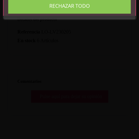
RECHAZAR TODO
Detalles del producto
Referencia
LO-LV230205
En stock
6 Artículos
Comentarios
Pulse aquí para dejar su opinión