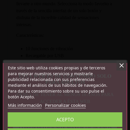
llevarte a otro mundo. Selecciona tu modo favorito a
través de la sencilla interfaz de un solo botón y
disfruta de la increíble calidad de sensaciones
intensas.
Características:
10 funciones de vibración
Recargable por USB
A prueba de salpicaduras
Este sitio web utiliza cookies propias y de terceros
Diseño discreto
para mejorar nuestros servicios y mostrarle
ESTA WEB ES DE CONTENIDO SOLO
Motor potente y silencioso
publicidad relacionada con sus preferencias
PARA ADULTOS
ABS libre de ftalatos
mediante el análisis de sus hábitos de navegación.
Fácil de limpiar
Para dar su consentimiento sobre su uso pulse el
DEBES DE TENER AL MENOS 18 AÑOS PARA
botón Acepto.
Medidas: 10.5 cm x 2 cm
ACCEDER A ÉSTA WEB
Más información
Personalizar cookies
ACEPTO
CONFIRMO QUE SOY MAYOR DE 18 AÑOS