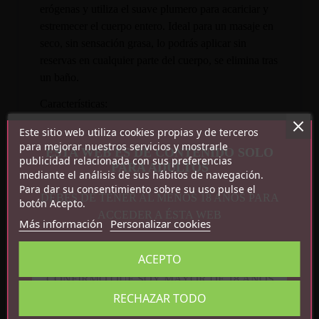
erógenas y utiliza el suave plumero para acariciar y
estremecer el cuerpo entero. Ideal para un masaje en
seco, sin sensación grasa, lo podrás aplicar sin
reservas en cualquier parte del cuerpo, se elimina tras
un baño.
Características:
Este sitio web utiliza cookies propias y de terceros
Aroma frambuesa
para mejorar nuestros servicios y mostrarle
ESTA WEB ES DE CONTENIDO SOLO
75 gr
publicidad relacionada con sus preferencias
PARA ADULTOS
Incluye polvos y plumero
mediante el análisis de sus hábitos de navegación.
Para dar su consentimiento sobre su uso pulse el
DEBES DE TENER AL MENOS 18 AÑOS PARA
botón Acepto.
ACCEDER A ÉSTA WEB
Más información
Personalizar cookies
ACEPTO
CONFIRMO QUE SOY MAYOR DE 18 AÑOS
Detalles del producto
RECHAZAR TODO