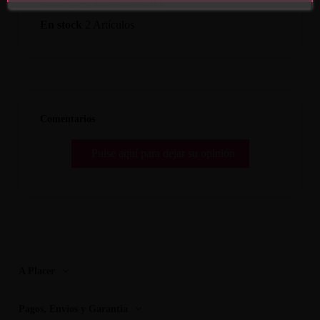
Referencia
697309031011
En stock
2 Artículos
Comentarios
Pulse aquí para dejar su opinión
A Placer
Pagos, Envios y Garantia