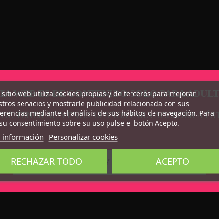
TA WEB ES DE CONTENIDO SOLO PARA ADUL
 sitio web utiliza cookies propias y de terceros para mejorar
tros servicios y mostrarle publicidad relacionada con sus
erencias mediante el análisis de sus hábitos de navegación. Para
 DE TENER AL MENOS 18 AÑOS PARA ACCEDER A ÉS
su consentimiento sobre su uso pulse el botón Acepto.
 información
Personalizar cookies
RECHAZAR TODO
ACEPTO
CONFIRMO QUE SOY MAYOR DE 18 AÑOS