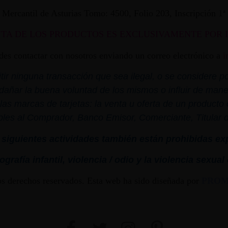
ro Mercantil de Asturias Tomo: 4500, Folio 203, Inscripción 1
NTA DE LOS PRODUCTOS ES EXCLUSIVAMENTE POR 
edes contactar con nosotros enviando un correo electrónico a
i
r ninguna transacción que sea ilegal, o se considere por
dañar la buena voluntad de los mismos o influir de mane
las marcas de tarjetas: la venta u oferta de un product
bles al Comprador, Banco Emisor, Comerciante, Titular de 
siguientes actividades también están prohibidas ex
grafía infantil,
violencia
/ odio y la
violencia
sexual
os derechos reservados. Esta web ha sido diseñada por
PRO