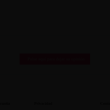
Pulse aquí para dejar su opinión
rantia
Privacidad
Conta