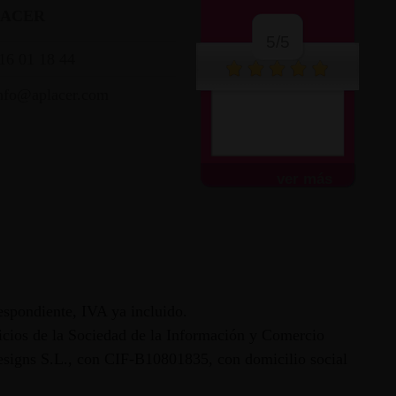
LACER
5/5
16 01 18 44
nfo@aplacer.com
Muy atentos y amables.
Envío súper rápido.
Todo...
ver más
espondiente, IVA ya incluido.
vicios de la Sociedad de la Información y Comercio
 Designs S.L., con CIF-B10801835, con domicilio social