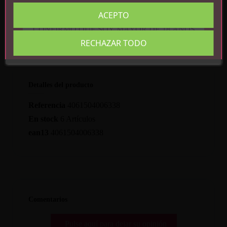
ACEPTO
CONFIRMO QUE SOY MAYOR DE 18 AÑOS
RECHAZAR TODO
Detalles del producto
Referencia
4061504006338
En stock
6 Artículos
ean13
4061504006338
Comentarios
Pulse aquí para dejar su opinión