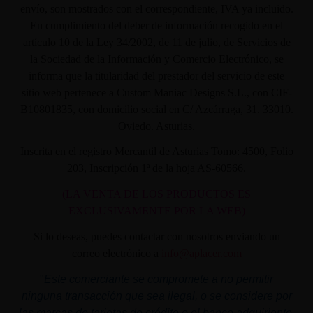
envío, son mostrados con el correspondiente, IVA ya incluido.
En cumplimiento del deber de información recogido en el
artículo 10 de la Ley 34/2002, de 11 de julio, de Servicios de
la Sociedad de la Información y Comercio Electrónico, se
informa que la titularidad del prestador del servicio de este
sitio web pertenece a Custom Maniac Designs S.L., con CIF-
B10801835, con domicilio social en C/ Azcárraga, 31. 33010.
Oviedo. Asturias.
Inscrita en el registro Mercantil de Asturias Tomo: 4500, Folio
203, Inscripción 1ª de la hoja AS-60566.
(LA VENTA DE LOS PRODUCTOS ES
EXCLUSIVAMENTE POR LA WEB)
Si lo deseas, puedes contactar con nosotros enviando un
correo electrónico a
info@aplacer.com
"
Este comerciante se compromete a no permitir
ninguna transacción que sea ilegal, o se considere por
las marcas de tarjetas de crédito o el banco adquiriente,