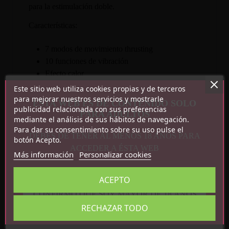
para la estimulación doble.
Características:
7 modos de movimiento thrusting
10 funciones de vibración
Efecto calor
Silicona + ABS
Este sitio web utiliza cookies propias y de terceros
Impermeable IPX5
para mejorar nuestros servicios y mostrarle
ESTA WEB ES DE CONTENIDO SOLO
publicidad relacionada con sus preferencias
Medidas: 20.3 cm x 4 cm
PARA ADULTOS
mediante el análisis de sus hábitos de navegación.
Para dar su consentimiento sobre su uso pulse el
DEBES DE TENER AL MENOS 18 AÑOS PARA
botón Acepto.
ACCEDER A ÉSTA WEB
Más información
Personalizar cookies
ACEPTO
CONFIRMO QUE SOY MAYOR DE 18 AÑOS
Detalles del producto
RECHAZAR TODO
Referencia
CN-811019358