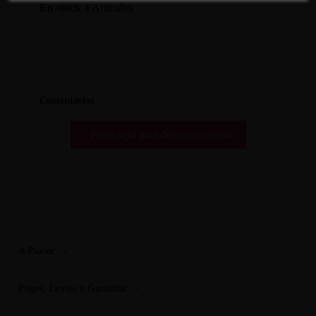
En stock
4 Artículos
Comentarios
Pulse aquí para dejar su opinión
A Placer
Pagos, Envios y Garantia