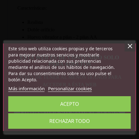
Características:
Realista
Doble orificio
Huevo vibrador a pilas - 2 pilas AA
Con efecto calor
Este sitio web utiliza cookies propias y de terceros
para mejorar nuestros servicios y mostrarle
ESTA WEB ES DE CONTENIDO SOLO
publicidad relacionada con sus preferencias
PARA ADULTOS
mediante el análisis de sus hábitos de navegación.
Para dar su consentimiento sobre su uso pulse el
DEBES DE TENER AL MENOS 18 AÑOS PARA
botón Acepto.
ACCEDER A ÉSTA WEB
Más información
Personalizar cookies
ACEPTO
Detalles del producto
CONFIRMO QUE SOY MAYOR DE 18 AÑOS
RECHAZAR TODO
Referencia
BM-009023
En stock
8 Artículos