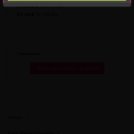
Referencia
BI-014749L
En stock
50 Artículos
Comentarios
Pulse aquí para dejar su opinión
A Placer
Pagos, Envios y Garantia