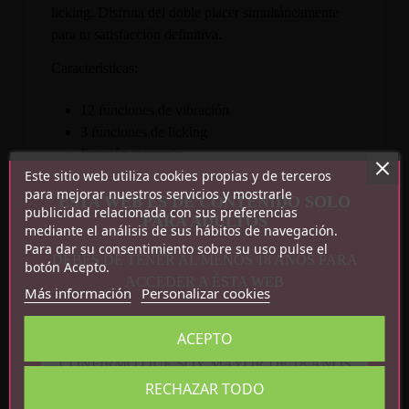
licking. Disfruta del doble placer simultáneamente
para tu satisfacción definitiva.
Características:
12 funciones de vibración
3 funciones de licking
Función memoria
Este sitio web utiliza cookies propias y de terceros
Recargable por USB
para mejorar nuestros servicios y mostrarle
Silicona + ABS
ESTA WEB ES DE CONTENIDO SOLO
publicidad relacionada con sus preferencias
PARA ADULTOS
mediante el análisis de sus hábitos de navegación.
Para dar su consentimiento sobre su uso pulse el
DEBES DE TENER AL MENOS 18 AÑOS PARA
botón Acepto.
ACCEDER A ÉSTA WEB
Más información
Personalizar cookies
ACEPTO
CONFIRMO QUE SOY MAYOR DE 18 AÑOS
RECHAZAR TODO
Detalles del producto