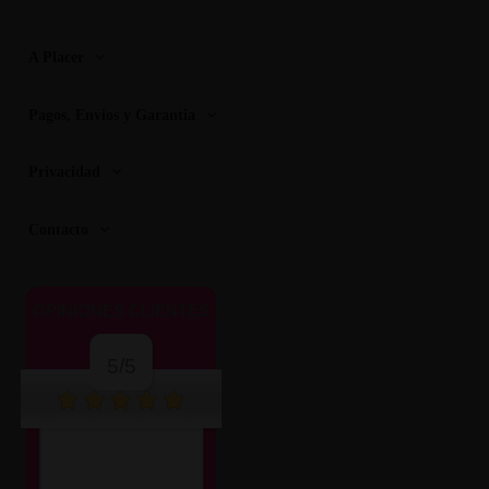
A Placer
Pagos, Envios y Garantia
Privacidad
Contacto
OPINIONES CLIENTES
5/5
Perfecto me llegó en
48h, todo bien.