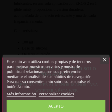
lubricantes, en una sola aplicación con EROS 2 en 1
glide minty, proporciona diversión duradera,
acompañada de un efecto refrescante y una delicada
fragancia a menta.
Características:
100 ml
Base de silicona
De larga duración
Efecto refrescante
Este sitio web utiliza cookies propias y de terceros
Fragancia a menta
para mejorar nuestros servicios y mostrarle
ESTA WEB ES DE CONTENIDO SOLO
publicidad relacionada con sus preferencias
Apto con látex
PARA ADULTOS
mediante el análisis de sus hábitos de navegación.
Libre de glicerina
Para dar su consentimiento sobre su uso pulse el
Sin conservantes añadidos
DEBES DE TENER AL MENOS 18 AÑOS PARA
botón Acepto.
Testado dermatológicamente
ACCEDER A ÉSTA WEB
Más información
Personalizar cookies
ACEPTO