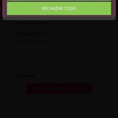
CONFIRMO QUE SOY MAYOR DE 18 AÑOS
RECHAZAR TODO
Detalles del producto
Referencia
ER77747
En stock
3 Artículos
Comentarios
Pulse aquí para dejar su opinión