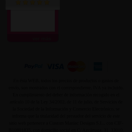
ver más
En ésta WEB, todos los precios de productos o gastos de
envío, son mostrados con el correspondiente, IVA ya incluido.
En cumplimiento del deber de información recogido en el
artículo 10 de la Ley 34/2002, de 11 de julio, de Servicios de
la Sociedad de la Información y Comercio Electrónico, se
informa que la titularidad del prestador del servicio de este
sitio web pertenece a Custom Maniac Designs S.L., con CIF-
B10801835, con domicilio social en C/ Azcárraga, 31. 33010.