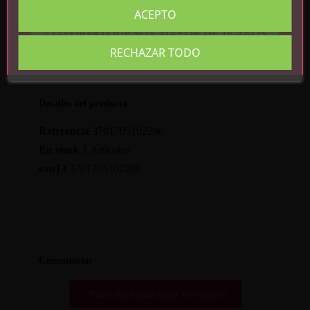
ACEPTO
CONFIRMO QUE SOY MAYOR DE 18 AÑOS
RECHAZAR TODO
Detalles del producto
Referencia
3701705102286
En stock
1 Artículos
ean13
3701705102286
Comentarios
Pulse aquí para dejar su opinión