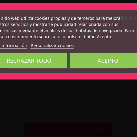
TA WEB ES DE CONTENIDO SOLO PARA ADUL
 sitio web utiliza cookies propias y de terceros para mejorar
tros servicios y mostrarle publicidad relacionada con sus
erencias mediante el análisis de sus hábitos de navegación. Para
 DE TENER AL MENOS 18 AÑOS PARA ACCEDER A ÉS
su consentimiento sobre su uso pulse el botón Acepto.
 información
Personalizar cookies
RECHAZAR TODO
ACEPTO
CONFIRMO QUE SOY MAYOR DE 18 AÑOS
Pulse aquí para dejar su opinión