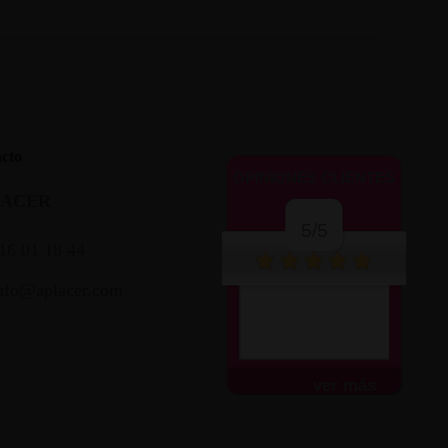
cto
OPINIONES CLIENTES
LACER
5/5
16 01 18 44
nfo@aplacer.com
ver más