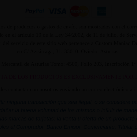
os de productos o gastos de envío, son mostrados con el corr
 en el artículo 10 de la Ley 34/2002, de 11 de julio, de Ser
dor del servicio de este sitio web pertenece a Custom Maniac
en C/ Azcárraga, 31. 33010. Oviedo. Asturias.
ro Mercantil de Asturias Tomo: 4500, Folio 203, Inscripción 1
NTA DE LOS PRODUCTOS ES EXCLUSIVAMENTE POR 
edes contactar con nosotros enviando un correo electrónico a
i
r ninguna transacción que sea ilegal, o se considere por
dañar la buena voluntad de los mismos o influir de mane
las marcas de tarjetas: la venta u oferta de un product
bles al Comprador, Banco Emisor, Comerciante, Titular de 