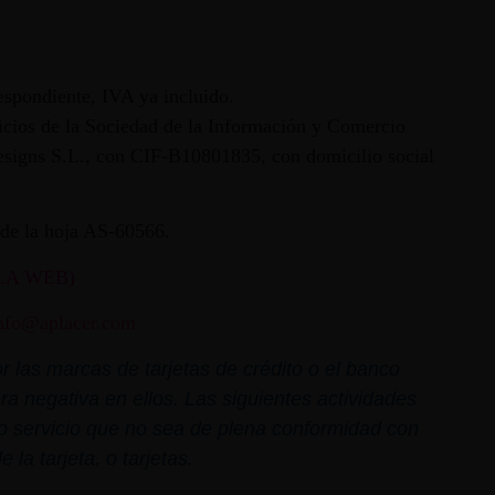
espondiente, IVA ya incluido.
vicios de la Sociedad de la Información y Comercio
 Designs S.L., con CIF-B10801835, con domicilio social
ª de la hoja AS-60566.
LA WEB)
nfo@aplacer.com
 las marcas de tarjetas de crédito o el banco
ra negativa en ellos. Las siguientes actividades
o o servicio que no sea de plena conformidad con
la tarjeta, o tarjetas.