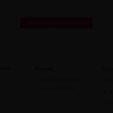
Pulse aquí para dejar su opinión
rantia
Privacidad
Conta
Política de privacidad
A P
Protección de Datos
6
I