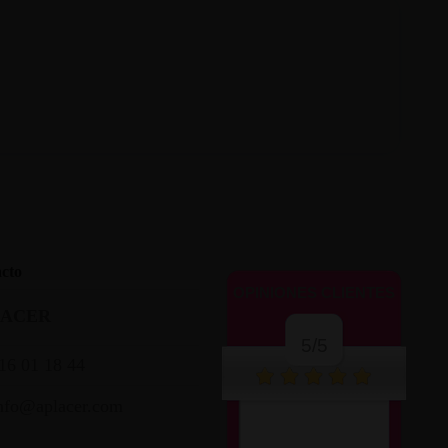
cto
OPINIONES CLIENTES
LACER
5/5
16 01 18 44
nfo@aplacer.com