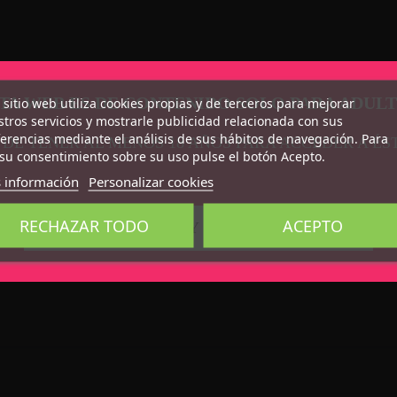
TA WEB ES DE CONTENIDO SOLO PARA ADUL
 sitio web utiliza cookies propias y de terceros para mejorar
tros servicios y mostrarle publicidad relacionada con sus
erencias mediante el análisis de sus hábitos de navegación. Para
 DE TENER AL MENOS 18 AÑOS PARA ACCEDER A ÉS
su consentimiento sobre su uso pulse el botón Acepto.
 información
Personalizar cookies
RECHAZAR TODO
ACEPTO
CONFIRMO QUE SOY MAYOR DE 18 AÑOS