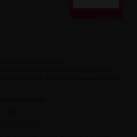
ver más
espondiente, IVA ya incluido.
vicios de la Sociedad de la Información y Comercio
 Designs S.L., con CIF-B10801835, con domicilio social
ª de la hoja AS-60566.
LA WEB)
nfo@aplacer.com