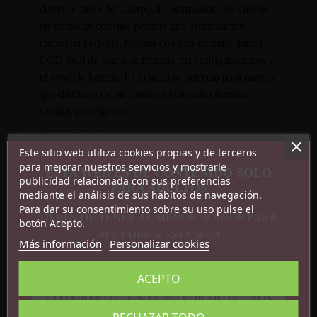
dentro y fuera del cuerpo. El estimulador de clítoris
en forma de conejito permite una estimulación
clitoriana perfecta. Cuenta con una pantalla digital
LCD fácil de usar que muestra tus configuraciones y
el nivel de batería. Es la adición perfecta para parejas
que disfrutan de un contacto vibratorio intenso,
sensual y completo.
Características:
Este sitio web utiliza cookies propias y de terceros
para mejorar nuestros servicios y mostrarle
10 modos de vibración
ESTA WEB ES DE CONTENIDO SOLO
publicidad relacionada con sus preferencias
PARA ADULTOS
9 velocidades
mediante el análisis de sus hábitos de navegación.
Pantalla digital LED
Para dar su consentimiento sobre su uso pulse el
DEBES DE TENER AL MENOS 18 AÑOS PARA
Recargable por USB
botón Acepto.
ACCEDER A ÉSTA WEB
Silicona + ABS
Más información
Personalizar cookies
ACEPTO
CONFIRMO QUE SOY MAYOR DE 18 AÑOS