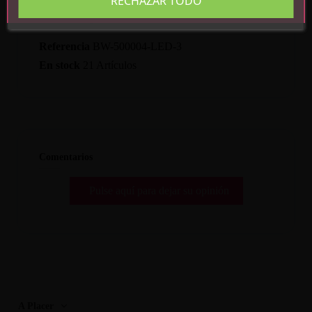
RECHAZAR TODO
Detalles del producto
Referencia
BW-500004-LED-3
En stock
21 Artículos
Comentarios
Pulse aquí para dejar su opinión
A Placer