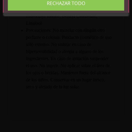
Potassium Sorbate, Tuber Melanosporum
RECHAZAR TODO
Extract, Benzyl Salicylate, Coumarin, Alpha-
Iisomethyl Ionone, Benzyl Cinnamate,
Linalool
Precauciones: No mezclar con ningún otro
perfume o colonia. Producto cosmético de uso
sólo externo. No utilizar en caso de
hipersensibilidad o alergia a alguno de los
ingredientes. En caso de irritación suspender
el uso. No ingerir. No aplicar sobre el área de
los ojos o heridas. Mantener fuera del alcance
de los niños. Conservar en un lugar fresco,
seco y alejado de la luz solar.