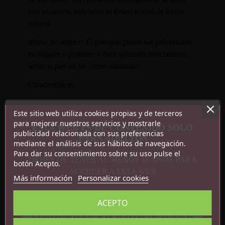
con su aroma, estimulan el deseo sexual de forma
natural.
Modo de empleo: El perfume puede ser pulverizado
en lugares o prendas, o bien aplicado directamente
sobre la piel en las zonas habituales.
Características:
9,5 ml
Este sitio web utiliza cookies propias y de terceros
Envase con sistema "Spray"
para mejorar nuestros servicios y mostrarle
ESTA WEB ES DE CONTENIDO SOLO
Formato viaje
publicidad relacionada con sus preferencias
PARA ADULTOS
mediante el análisis de sus hábitos de navegación.
Fácil Aplicación
Para dar su consentimiento sobre su uso pulse el
Perfecto para llevarlo contigo allá donde vayas
DEBES DE TENER AL MENOS 18 AÑOS PARA
botón Acepto.
Aroma a caramelo dulce
ACCEDER A ÉSTA WEB
Más información
Personalizar cookies
Para mujer
Hecho en España
ACEPTO
Ingredientes: Alcohol Denat., Aqua, Parfum,
PEG/PPG-14/4 Dimethicone, Glycerin,
CONFIRMO QUE SOY MAYOR DE 18 AÑOS