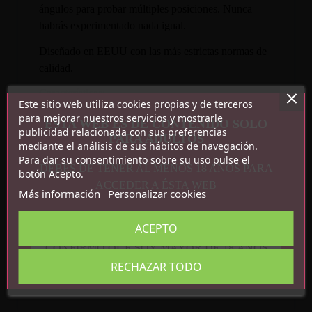
ángulos para probar múltiples posiciones. Nunca
habrás experimentado nada igual.
Diseñado en EEUU con las más estrictas normas de
calidad.
Características:
Este sitio web utiliza cookies propias y de terceros
para mejorar nuestros servicios y mostrarle
ESTA WEB ES DE CONTENIDO SOLO
Fuerte ventosa
publicidad relacionada con sus preferencias
PARA ADULTOS
Medidas: 27 cm x 8,6 cm
mediante el análisis de sus hábitos de navegación.
Para dar su consentimiento sobre su uso pulse el
DEBES DE TENER AL MENOS 18 AÑOS PARA
botón Acepto.
ACCEDER A ÉSTA WEB
Más información
Personalizar cookies
ACEPTO
Detalles del producto
CONFIRMO QUE SOY MAYOR DE 18 AÑOS
RECHAZAR TODO
Referencia
BM-00900T49N-3
En stock
16 Artículos