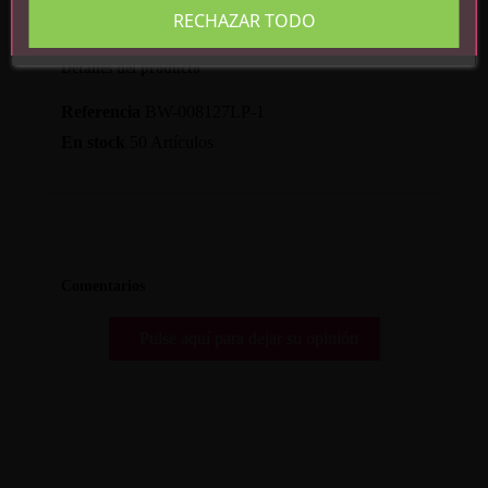
RECHAZAR TODO
Detalles del producto
Referencia
BW-008127LP-1
En stock
50 Artículos
Comentarios
Pulse aquí para dejar su opinión