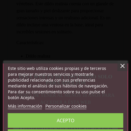
vértebras. Este dildo realista cuenta con un glande de
gran tamaño y piel deslizante para proporcionar
sensaciones intensas y un realismo adicional. Es un
dildo incluye una ventosa en la base, ideal para
increíbles sesiones en solitario.
Características:
Dildo realista
Piel deslizante
Este sitio web utiliza cookies propias y de terceros
Ventosa en la base
para mejorar nuestros servicios y mostrarle
ESTA WEB ES DE CONTENIDO SOLO
Flexible
publicidad relacionada con sus preferencias
PARA ADULTOS
Impermeable
mediante el análisis de sus hábitos de navegación.
TPR
Para dar su consentimiento sobre su uso pulse el
DEBES DE TENER AL MENOS 18 AÑOS PARA
botón Acepto.
Medidas totales: 25 cm x 4.5 cm
ACCEDER A ÉSTA WEB
Más información
Personalizar cookies
ACEPTO
CONFIRMO QUE SOY MAYOR DE 18 AÑOS