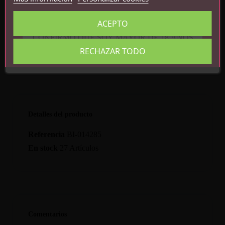
Longitud insertable: 10.5 cm
Longitud del estimulador: 6 cm
ACEPTO
Diámetro: 3.2 cm
CONFIRMO QUE SOY MAYOR DE 18 AÑOS
RECHAZAR TODO
Detalles del producto
Referencia
BI-014285
En stock
27 Artículos
Comentarios