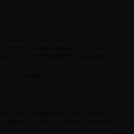
espondiente, IVA ya incluido.
vicios de la Sociedad de la Información y Comercio
 Designs S.L., con CIF-B10801835, con domicilio social
ª de la hoja AS-60566.
LA WEB)
nfo@aplacer.com
 las marcas de tarjetas de crédito o el banco
ra negativa en ellos. Las siguientes actividades
o o servicio que no sea de plena conformidad con