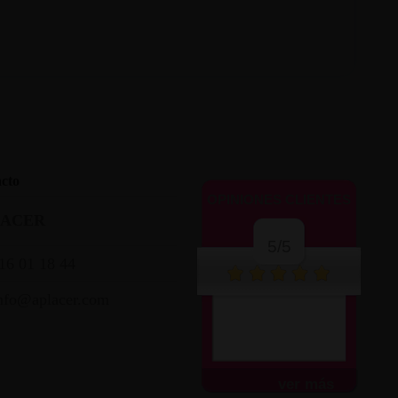
cto
OPINIONES CLIENTES
LACER
5/5
16 01 18 44
nfo@aplacer.com
ver más