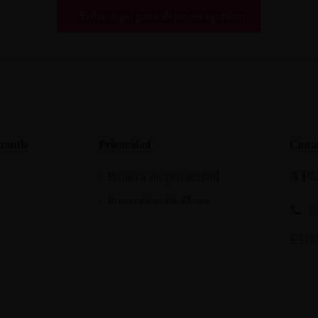
Pulse aquí para dejar su opinión
rantia
Privacidad
Conta
Política de privacidad
A P
Protección de Datos
6
I