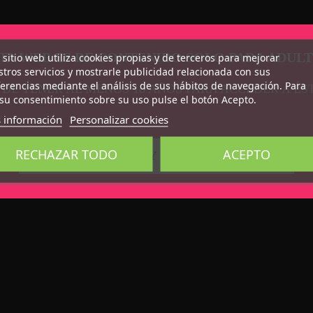
TA WEB ES DE CONTENIDO SOLO PARA ADUL
 sitio web utiliza cookies propias y de terceros para mejorar
tros servicios y mostrarle publicidad relacionada con sus
erencias mediante el análisis de sus hábitos de navegación. Para
 DE TENER AL MENOS 18 AÑOS PARA ACCEDER A ÉS
su consentimiento sobre su uso pulse el botón Acepto.
 información
Personalizar cookies
RECHAZAR TODO
ACEPTO
CONFIRMO QUE SOY MAYOR DE 18 AÑOS