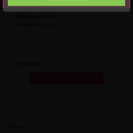
Detalles del producto
Referencia
BI-014605
En stock
48 Artículos
Comentarios
Pulse aquí para dejar su opinión
A Placer