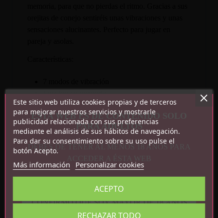
memoria, para que no pierdas el ritmo. Gracias a sus
orejitas de conejo sentiréis unas vibraciones y unas
sensaciones alucinantes. Perfecto para jugar en
pareja y asolas.
Características:
7 modos de vibración
Función de memoria
Este sitio web utiliza cookies propias y de terceros
Silicona
para mejorar nuestros servicios y mostrarle
ESTA WEB ES DE CONTENIDO SOLO
Recargable por USB
publicidad relacionada con sus preferencias
PARA ADULTOS
Impermeable
mediante el análisis de sus hábitos de navegación.
Medidas: 9.4 cm x 3 cm
Para dar su consentimiento sobre su uso pulse el
DEBES DE TENER AL MENOS 18 AÑOS PARA
botón Acepto.
ACCEDER A ÉSTA WEB
Más información
Personalizar cookies
ACEPTO
CONFIRMO QUE SOY MAYOR DE 18 AÑOS
RECHAZAR TODO