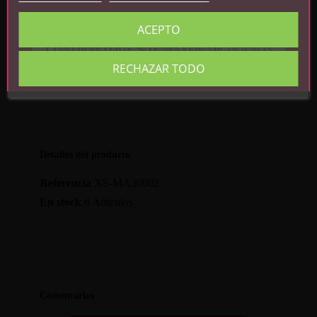
Peso: 7.5 kg
ACEPTO
CONFIRMO QUE SOY MAYOR DE 18 AÑOS
RECHAZAR TODO
Detalles del producto
Referencia
XS-MA30002
En stock
6 Artículos
Comentarios