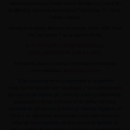
sitio web pertenece a Custom Maniac Designs S.L., con CIF-
B10801835, con domicilio social en C/ Azcárraga, 31. 33010.
Oviedo. Asturias.
Inscrita en el registro Mercantil de Asturias Tomo: 4500, Folio
203, Inscripción 1ª de la hoja AS-60566.
(LA VENTA DE LOS PRODUCTOS ES
EXCLUSIVAMENTE POR LA WEB)
Si lo deseas, puedes contactar con nosotros enviando un
correo electrónico a
info@aplacer.com
"
Este comerciante se compromete a no permitir
ninguna transacción que sea ilegal, o se considere por
las marcas de tarjetas de crédito o el banco adquiriente,
que pueda o tenga el potencial de dañar la buena
voluntad de los mismos o influir de manera negativa en
ellos. Las siguientes actividades están prohibidas en
virtud de los programas de las marcas de tarjetas: la
venta u oferta de un producto o servicio que no sea de