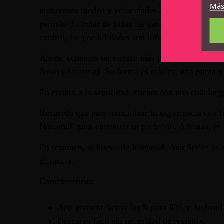
Más
numerosos modos y velocidades de vibración utiliza
permite disfrutar de todas las características de m
control; las posibilidades son infinitas, y no quere
Ahora, echemos un vistazo más profundamente a la
down (thrusting). Su forma es clásica, una punta 
En cuanto a la seguridad, cuenta con una cola larg
Recuerda que para maximizar tu experiencia con In
Nanami® para encontrar tu preferido. Además, es
En resumen, el huevo de Intoyou® App Series es el
distancia.
Características:
App gratuita ActiveJoy® para IOS y Android
Descarga fácil sin necesidad de registros