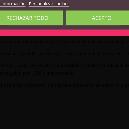
 información
Personalizar cookies
ndo la función táctil Touch Control, entre otras posibilidade
anera sencilla e intuitiva. Aumenta o disminuye la velocidad, 
RECHAZAR TODO
ACEPTO
CONFIRMO QUE SOY MAYOR DE 18 AÑOS
mos limitar tu placer estés donde estés.
s características de este huevo vibrador. Cuenta con 8 modo
y un cuerpo redondeados pero con unos detalles en relieve par
a y súper flexible, perfecto para una comodidad extra y una ex
toyou® App Series, es recomendable utilizar tu lubricante de
 recargable por USB e impermeable.
 compañero perfecto, ya sea para momentos en solitario o par