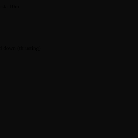
hasta 10m
d down (thrusting)