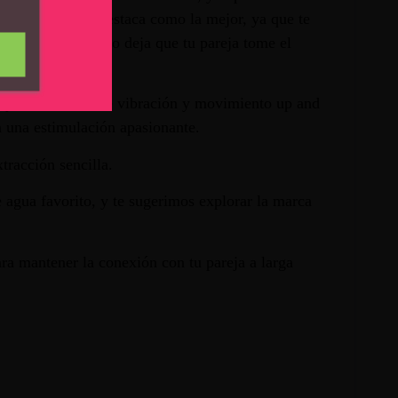
s. Esta función destaca como la mejor, ya que te
cambia la función o deja que tu pareja tome el
s y velocidades de vibración y movimiento up and
a una estimulación apasionante.
tracción sencilla.
 agua favorito, y te sugerimos explorar la marca
a mantener la conexión con tu pareja a larga