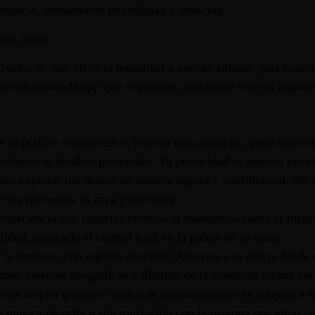
distancia, brindándote flexibilidad y emoción.
nte línea:
iveJoy®, que eleva la intimidad a nuevas alturas: ¡una experie
uestra avanzada app que te permite interactuar con tus juguete
s ni perfiles complicados, nuestra aplicación es completamen
ctrónico ni detalles personales. Tu privacidad es nuestra prior
es explorar tus deseos de manera segura y confidencial. No 
 tu experiencia es tuya y solo tuya.
periencia con juguetes eróticos al manejarlos como si fueran
lidad, poniendo el control total en la palma de tu mano.
a emoción con alguien especial? Autoriza a tu pareja desde c
ompe barreras geográficas y disfruta de la conexión íntima sin 
 una amplia gama de modos de interacción que se adaptan a t
 tu música favorita o sincronización con la persona que elijas,