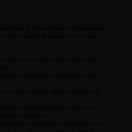
ncia única en la que el placer está literalmente en
s eróticos favoritos de manera local y remota, sin
te anónima y no requiere registro alguno. No
idad.
enviamos notificaciones ni almacenamos datos
 un mando a distancia. Ajusta la intensidad, la
ualquier parte del mundo para controlar tus
importar la distancia.
us preferencias. Desde modos automáticos hasta
 la aplicación ofrece una experiencia personalizada