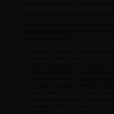
disfrutar de estos juguetes a corta, media y larga 
Permite que te introduzca en esta nueva y apasiona
Bienvenido a nuestra revolucionaria aplicación Act
tus manos! Descubre las irresistibles ventajas de n
comprometer tu privacidad.
Sin Registro, Sin Perfiles: No más formulario
necesitas compartir tu dirección de correo ele
Máxima Confidencialidad: Con nosotros, pued
personales, brindándote la tranquilidad de que
Control Total en Modo Local: Transforma tu ex
velocidad y los patrones de vibración con faci
Conexión Remota Global: ¿Quieres compartir l
juguetes eróticos a través de la aplicación. R
Diversidad de Modos de Interacción: Explora
control táctil con tu dedo, ajuste al ritmo de