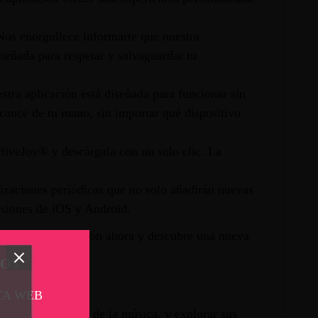
os enorgullece informarte que nuestra
señada para respetar y salvaguardar tu
stra aplicación está diseñada para funcionar sin
cance de tu mano, sin importar qué dispositivo
ctiveJoy® y descárgala con un solo clic. La
izaciones periódicas que no solo añadirán nuevas
rsiones de iOS y Android.
escarga la aplicación ahora y descubre una nueva
TOS
TA WEB
a, jugar al ritmo de la música, y explorar sus