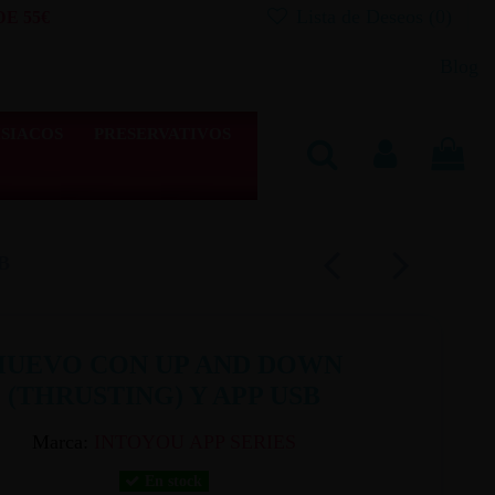
Lista de Deseos (
0
)
E 55€
Blog
SIACOS
PRESERVATIVOS
SB
HUEVO CON UP AND DOWN
(THRUSTING) Y APP USB
Marca:
INTOYOU APP SERIES
En stock