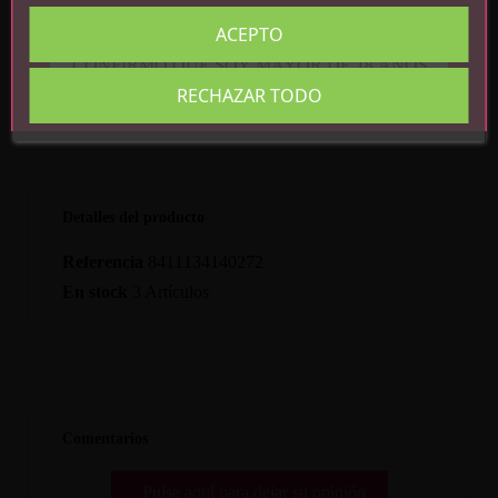
y consulte a su médico.
ACEPTO
CONFIRMO QUE SOY MAYOR DE 18 AÑOS
RECHAZAR TODO
Detalles del producto
Referencia
8411134140272
En stock
3 Artículos
Comentarios
Pulse aquí para dejar su opinión