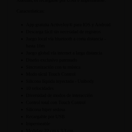
Además, es recargable por USB e impermeable.
Características:
App gratuita ActiveJoy® para IOS y Android
Descarga fácil sin necesidad de registros
Juego local vía bluetooth a corta distancia -
hasta 10m
Juego global vía internet a larga distancia
Diseño exclusivo patentado
Sincronización con tu música
Modo táctil Touch Control
Silicona líquida inyectada - Unibody
10 velocidades
Diversidad de modos de interacción
Control total con Touch Control
Silicona hiper sedosa
Recargable por USB
Impermeable
Medidas: 22 cm x 3.3 cm