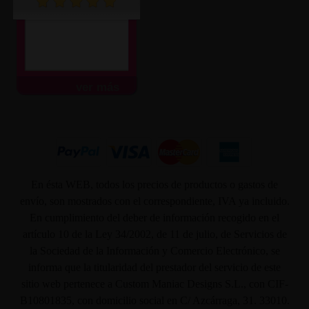
ver más
En ésta WEB, todos los precios de productos o gastos de
envío, son mostrados con el correspondiente, IVA ya incluido.
En cumplimiento del deber de información recogido en el
artículo 10 de la Ley 34/2002, de 11 de julio, de Servicios de
la Sociedad de la Información y Comercio Electrónico, se
informa que la titularidad del prestador del servicio de este
sitio web pertenece a Custom Maniac Designs S.L., con CIF-
B10801835, con domicilio social en C/ Azcárraga, 31. 33010.