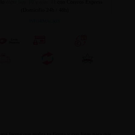
elo
entre lun. 10 y mar. 11
con Correos Express
(Domicilio 24h / 48h)
INFORMACION
una forma que realza tu figura y con ligas para que