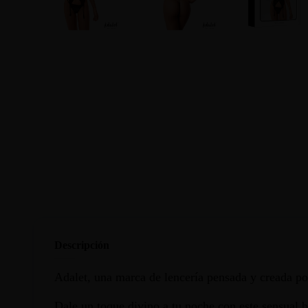
Descripción
Adalet, una marca de lencería pensada y creada po
Dale un toque divino a tu noche con este sensual b