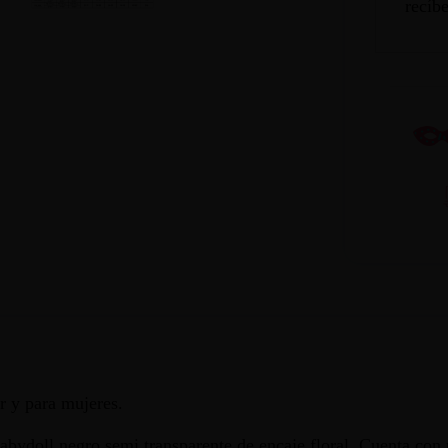
recíb
r y para mujeres.
abydoll negro semi transparente de encaje floral. Cuenta con 