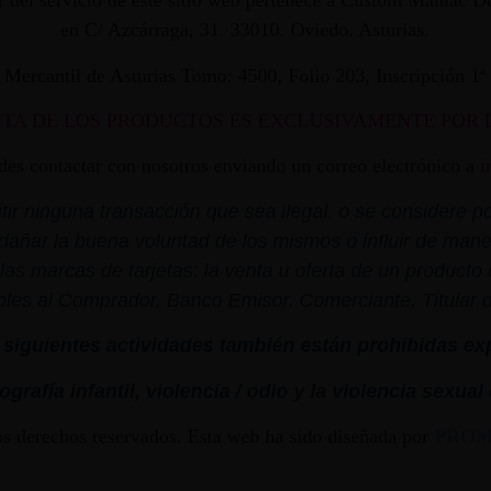
dor del servicio de este sitio web pertenece a Custom Maniac
en C/ Azcárraga, 31. 33010. Oviedo. Asturias.
ro Mercantil de Asturias Tomo: 4500, Folio 203, Inscripción 1
NTA DE LOS PRODUCTOS ES EXCLUSIVAMENTE POR 
edes contactar con nosotros enviando un correo electrónico a
i
r ninguna transacción que sea ilegal, o se considere por
dañar la buena voluntad de los mismos o influir de mane
las marcas de tarjetas: la venta u oferta de un product
bles al Comprador, Banco Emisor, Comerciante, Titular de 
siguientes actividades también están prohibidas ex
grafía infantil,
violencia
/ odio y la
violencia
sexual
os derechos reservados. Esta web ha sido diseñada por
PRO