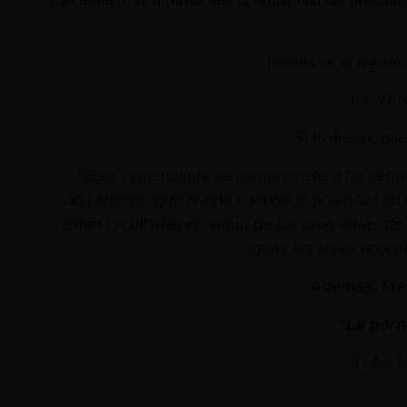
Electrónico, se informa que la titularidad del presta
Inscrita en el regist
(LA VE
Si lo deseas, pu
"
Este comerciante se compromete a no permiti
adquiriente, que pueda o tenga el potencial de 
están prohibidas en virtud de los programas de 
todas las leyes aplica
Además, las 
"La porno
Todos l