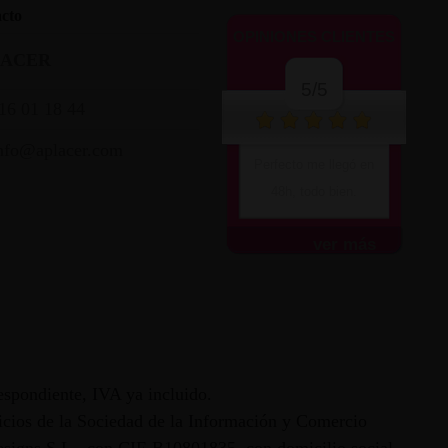
cto
OPINIONES CLIENTES
LACER
5/5
16 01 18 44
nfo@aplacer.com
Perfecto me llegó en
48h, todo bien.
ver más
espondiente, IVA ya incluido.
vicios de la Sociedad de la Información y Comercio