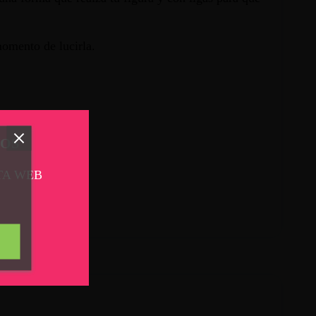
momento de lucirla.
TOS
TA WEB