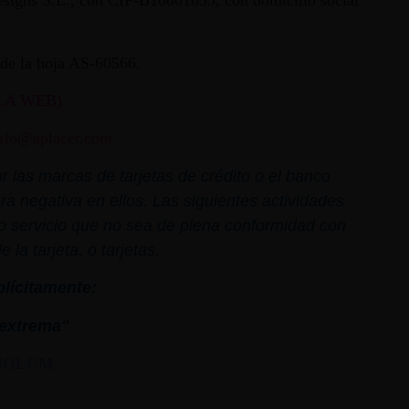
 Designs S.L., con CIF-B10801835, con domicilio social
ª de la hoja AS-60566.
LA WEB)
nfo@aplacer.com
 las marcas de tarjetas de crédito o el banco
ra negativa en ellos. Las siguientes actividades
o o servicio que no sea de plena conformidad con
la tarjeta, o tarjetas.
plícitamente:
extrema"
MOLUM