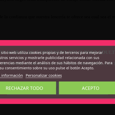
de la confianza que nuestra lencería te ofrece sea cual sea el 
TA WEB ES DE CONTENIDO SOLO PARA ADUL
 sitio web utiliza cookies propias y de terceros para mejorar
tros servicios y mostrarle publicidad relacionada con sus
erencias mediante el análisis de sus hábitos de navegación. Para
 DE TENER AL MENOS 18 AÑOS PARA ACCEDER A ÉS
su consentimiento sobre su uso pulse el botón Acepto.
 información
Personalizar cookies
RECHAZAR TODO
ACEPTO
CONFIRMO QUE SOY MAYOR DE 18 AÑOS