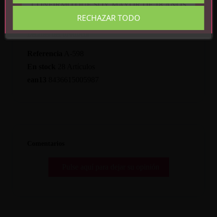
CONFIRMO QUE SOY MAYOR DE 18 AÑOS
RECHAZAR TODO
Detalles del producto
Referencia
A-598
En stock
28 Artículos
ean13
8436615005987
Comentarios
Pulse aquí para dejar su opinión