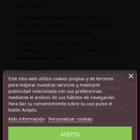
y para mujeres.
Un delicado y apasionante body color rojo con
detalles florales semi transparentes, con tiras que
forman un liguero y unas ligas a juego.
Siéntete única con Adalet, disfruta de tu cuerpo y de
la confianza que nuestra lencería te ofrece sea cual
sea el momento de lucirla.
Características:
Este sitio web utiliza cookies propias y de terceros
para mejorar nuestros servicios y mostrarle
Tallas disponibles: S-M y L-XL
ESTA WEB ES DE CONTENIDO SOLO
publicidad relacionada con sus preferencias
Incluye body y ligas
PARA ADULTOS
mediante el análisis de sus hábitos de navegación.
Tiras ajustables
Para dar su consentimiento sobre su uso pulse el
Composición: 95% poliéster, 5% spandex
DEBES DE TENER AL MENOS 18 AÑOS PARA
botón Acepto.
ACCEDER A ÉSTA WEB
Más información
Personalizar cookies
ACEPTO