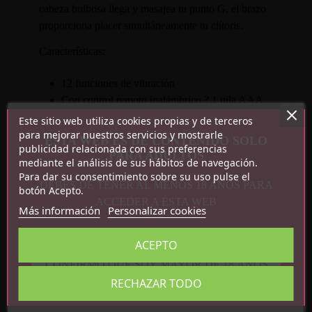
cabeza bulbosa llega y masajea tu punto G, el brazo
proporciona placer simultáneamente tu clítoris.
Características:
12 funciones de vibración
Con control remoto inalámbrico ? 1 pila AAA
Recargable por USB
Este sitio web utiliza cookies propias y de terceros
Silicona
para mejorar nuestros servicios y mostrarle
ESTA WEB ES DE CONTENIDO SOLO
publicidad relacionada con sus preferencias
Recargable por USB
PARA ADULTOS
mediante el análisis de sus hábitos de navegación.
Para dar su consentimiento sobre su uso pulse el
DEBES DE TENER AL MENOS 18 AÑOS PARA
botón Acepto.
ACCEDER A ÉSTA WEB
Más información
Personalizar cookies
ACEPTO
CONFIRMO QUE SOY MAYOR DE 18 AÑOS
Detalles del producto
RECHAZAR TODO
Referencia
BI-014482W