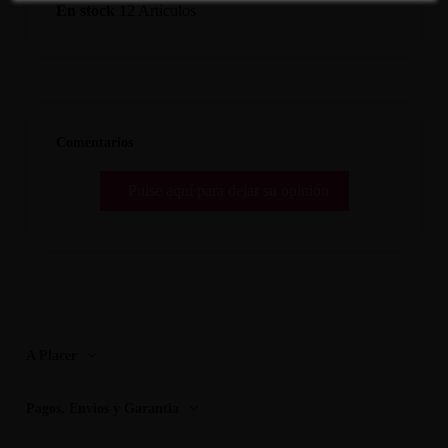
En stock
12 Artículos
Comentarios
Pulse aquí para dejar su opinión
A Placer
Pagos, Envios y Garantia