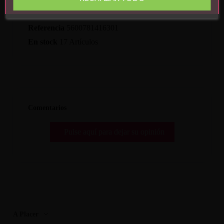
Detalles del producto
Referencia
5600781416301
En stock
17 Artículos
Comentarios
Pulse aquí para dejar su opinión
A Placer