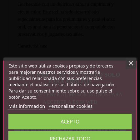
Gel besable con un delicioso sabor a caipirinha y
efecto calor. Este gel ha sido desarrollado
especialmente para los preliminares y para el sexo
oral, es apto para la penetración y compatible con
preservativos y juguetes sexuales.
Características:
50 ml
Este sitio web utiliza cookies propias y de terceros
Sabor caipirinha
para mejorar nuestros servicios y mostrarle
ESTA WEB ES DE CONTENIDO SOLO
Efecto calor
publicidad relacionada con sus preferencias
PARA ADULTOS
Compatible con preservativos y juguetes
mediante el análisis de sus hábitos de navegación.
sexuales
Para dar su consentimiento sobre su uso pulse el
DEBES DE TENER AL MENOS 18 AÑOS PARA
botón Acepto.
ACCEDER A ÉSTA WEB
Más información
Personalizar cookies
ACEPTO
CONFIRMO QUE SOY MAYOR DE 18 AÑOS
RECHAZAR TODO