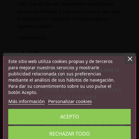
calor. Este gel ha sido desarrollado especialmente
para los preliminares y para el sexo oral, es apto para
la penetración y compatible con preservativos y
juguetes sexuales.
Características:
50 ml
Sabor sandía
Este sitio web utiliza cookies propias y de terceros
Efecto calor
para mejorar nuestros servicios y mostrarle
ESTA WEB ES DE CONTENIDO SOLO
publicidad relacionada con sus preferencias
Compatible con preservativos y juguetes
PARA ADULTOS
mediante el análisis de sus hábitos de navegación.
sexuales
Para dar su consentimiento sobre su uso pulse el
DEBES DE TENER AL MENOS 18 AÑOS PARA
botón Acepto.
ACCEDER A ÉSTA WEB
Más información
Personalizar cookies
ACEPTO
CONFIRMO QUE SOY MAYOR DE 18 AÑOS
RECHAZAR TODO
Detalles del producto