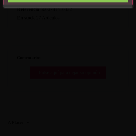
Referencia
5600781416332
En stock
27 Artículos
Comentarios
Pulse aquí para dejar su opinión
A Placer