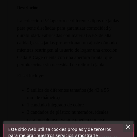
Descripción
La colección P-Cage ofrece diferentes tipos de jaulas
para pene diseñadas para garantizar comodidad y
durabilidad. Fabricadas con material ABS de alta
calidad, estas jaulas proporcionan un ajuste cómodo
mientras restringen al usuario de lograr una erección.
Cada P-Cage cuenta con una apertura frontal que
permite orinar sin necesidad de retirar la jaula.
El set incluye:
5 anillos de diferentes tamaños (de 43 a 55
mm de diámetro)
1 candado integrado de cobre
3 candados de plástico numerados, ideales
para un solo uso, ya que pueden cortarse
fácilmente con tijeras
Este sitio web utiliza cookies propias y de terceros
2 tornillos de plástico como alternativa a los
para mejorar nuestros servicios y mostrarle