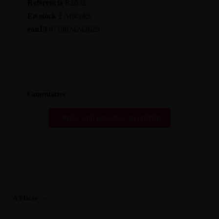
Referencia
R2632
En stock
2 Artículos
ean13
8718924242629
Comentarios
Pulse aquí para dejar su opinión
A Placer