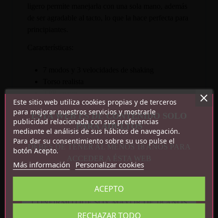
ligero permite manejarla con una sola mano, además
de ser agradable al tacto, lo que la hace perfecta para
principiantes.
Características:
7 modos y 3 velocidades de shaking
Torso realista
TPR suave
Este sitio web utiliza cookies propias y de terceros
Impermeable
para mejorar nuestros servicios y mostrarle
ESTA WEB ES DE CONTENIDO SOLO
Recargable por USB magnético
publicidad relacionada con sus preferencias
PARA ADULTOS
Peso neto: 3.6 kg
mediante el análisis de sus hábitos de navegación.
Medidas: 30 cm x 15.9 cm x 18 cm
Para dar su consentimiento sobre su uso pulse el
DEBES DE TENER AL MENOS 18 AÑOS PARA
botón Acepto.
ACCEDER A ÉSTA WEB
Más información
Personalizar cookies
ACEPTO
CONFIRMO QUE SOY MAYOR DE 18 AÑOS
RECHAZAR TODO