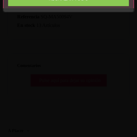
Detalles del producto
Referencia
SQ-MA50094V
En stock
13 Artículos
Comentarios
Pulse aquí para dejar su opinión
A Placer