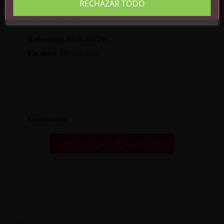
RECHAZAR TODO
Detalles del producto
Referencia
BI-014477W
En stock
10 Artículos
Comentarios
Pulse aquí para dejar su opinión