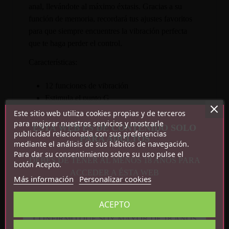
anal, llevándote al máximo éxtasis. Gracias a su
función de memoria, recordará tus ajustes favoritos
para que siempre encuentres la vibración perfecta
que te haga perder el control.
Características:
12 funciones de vibración
Estimula el punto G
Estimulación anal
Este sitio web utiliza cookies propias y de terceros
Función de memoria
para mejorar nuestros servicios y mostrarle
ESTA WEB ES DE CONTENIDO SOLO
publicidad relacionada con sus preferencias
Silicona
PARA ADULTOS
mediante el análisis de sus hábitos de navegación.
Con control remoto ? 1 pila AAA
Para dar su consentimiento sobre su uso pulse el
Recargable por USB
DEBES DE TENER AL MENOS 18 AÑOS PARA
botón Acepto.
ACCEDER A ÉSTA WEB
Más información
Personalizar cookies
ACEPTO
CONFIRMO QUE SOY MAYOR DE 18 AÑOS