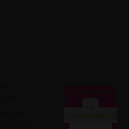
cto
OPINIONES CLIENTES
LACER
5/5
16 01 18 44
nfo@aplacer.com