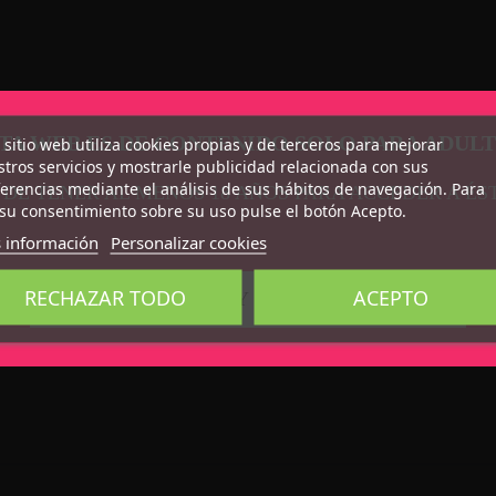
TA WEB ES DE CONTENIDO SOLO PARA ADUL
 sitio web utiliza cookies propias y de terceros para mejorar
tros servicios y mostrarle publicidad relacionada con sus
erencias mediante el análisis de sus hábitos de navegación. Para
 DE TENER AL MENOS 18 AÑOS PARA ACCEDER A ÉS
su consentimiento sobre su uso pulse el botón Acepto.
 información
Personalizar cookies
RECHAZAR TODO
ACEPTO
CONFIRMO QUE SOY MAYOR DE 18 AÑOS