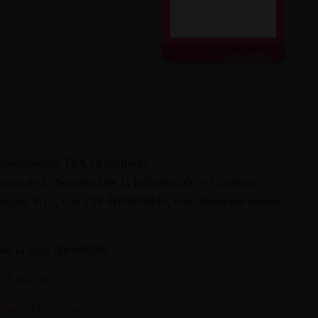
ver más
espondiente, IVA ya incluido.
vicios de la Sociedad de la Información y Comercio
 Designs S.L., con CIF-B10801835, con domicilio social
ª de la hoja AS-60566.
LA WEB)
nfo@aplacer.com