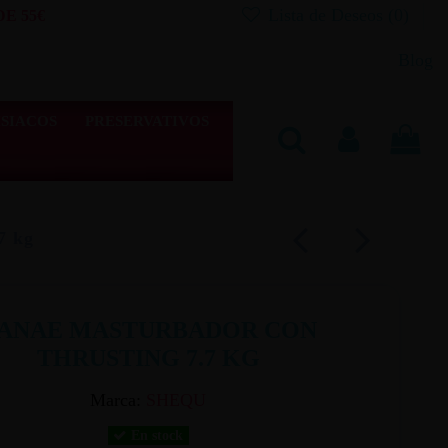
Lista de Deseos (
0
)
E 55€
Blog
SIACOS
PRESERVATIVOS
7 kg
ANAE MASTURBADOR CON
THRUSTING 7.7 KG
Marca:
SHEQU
En stock