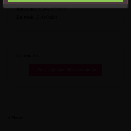
Referencia
SQ-MA70036
En stock
15 Artículos
Comentarios
Pulse aquí para dejar su opinión
A Placer