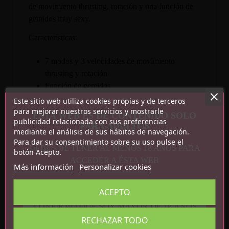
de movimiento thrusting, rotación y una función de
gemidos muy sexy.
Características:
7 modos y 3 velocidades de movimiento
thrusting y rotación
Función de gemidos
Recargable por USB
Este sitio web utiliza cookies propias y de terceros
TPR
para mejorar nuestros servicios y mostrarle
ESTA WEB ES DE CONTENIDO SOLO
publicidad relacionada con sus preferencias
Peso Neto: 0,73 KG
PARA ADULTOS
mediante el análisis de sus hábitos de navegación.
Medidas: 27 cm x 8.6 cm
Para dar su consentimiento sobre su uso pulse el
DEBES DE TENER AL MENOS 18 AÑOS PARA
botón Acepto.
ACCEDER A ÉSTA WEB
Más información
Personalizar cookies
ACEPTO
CONFIRMO QUE SOY MAYOR DE 18 AÑOS
RECHAZAR TODO
Detalles del producto