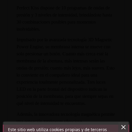
Perfect Kiss dispone de 10 programas de ondas de
presión y 3 niveles de intensidad, brindándote hasta
30 combinaciones posibles para momentos
inolvidables.
Impulsado por la avanzada tecnología 3D Magnetic
Power Engine, su membrana interna se mueve con
solo presionar un botón. Cuanto más cerca esté la
membrana de la abertura, más intensas serán las
ondas de presión; cuanto más lejos, más suaves. Esto
lo convierte en el compañero ideal para una
experiencia totalmente personalizada. Tres luces
LED en la parte frontal del dispositivo indican la
posición de la membrana, para que siempre sepas en
qué nivel de intensidad te encuentras.
Además, la innovadora tecnología magnética permite
una sensación totalmente silenciosa.
Este sitio web utiliza cookies propias y de terceros