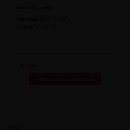
Detalles del producto
Referencia
4061504078496
En stock
49 Artículos
Comentarios
Pulse aquí para dejar su opinión
A Placer