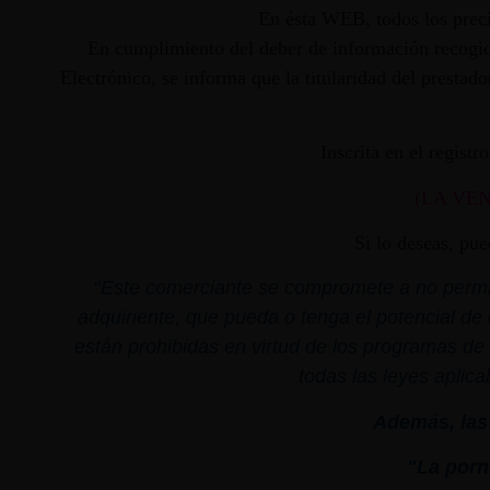
En ésta WEB, todos los preci
En cumplimiento del deber de información recogido
Electrónico, se informa que la titularidad del presta
Inscrita en el regist
(LA VE
Si lo deseas, pu
"
Este comerciante se compromete a no permiti
adquiriente, que pueda o tenga el potencial de 
están prohibidas en virtud de los programas de 
todas las leyes aplica
Además, las 
"La porno