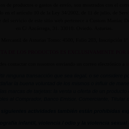
os de productos o gastos de envío, son mostrados con el corr
 en el artículo 10 de la Ley 34/2002, de 11 de julio, de Ser
dor del servicio de este sitio web pertenece a Custom Maniac
en C/ Azcárraga, 31. 33010. Oviedo. Asturias.
ro Mercantil de Asturias Tomo: 4500, Folio 203, Inscripción 1
NTA DE LOS PRODUCTOS ES EXCLUSIVAMENTE POR 
edes contactar con nosotros enviando un correo electrónico a
i
r ninguna transacción que sea ilegal, o se considere por
dañar la buena voluntad de los mismos o influir de mane
las marcas de tarjetas: la venta u oferta de un product
bles al Comprador, Banco Emisor, Comerciante, Titular de 
siguientes actividades también están prohibidas ex
grafía infantil,
violencia
/ odio y la
violencia
sexual