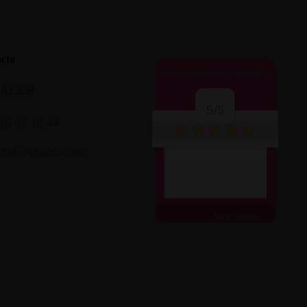
cto
OPINIONES CLIENTES
LACER
5/5
16 01 18 44
nfo@aplacer.com
ver más