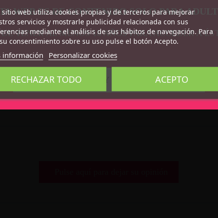
TA WEB ES DE CONTENIDO SOLO PARA ADUL
 sitio web utiliza cookies propias y de terceros para mejorar
tros servicios y mostrarle publicidad relacionada con sus
erencias mediante el análisis de sus hábitos de navegación. Para
 DE TENER AL MENOS 18 AÑOS PARA ACCEDER A ÉS
su consentimiento sobre su uso pulse el botón Acepto.
 información
Personalizar cookies
RECHAZAR TODO
ACEPTO
CONFIRMO QUE SOY MAYOR DE 18 AÑOS
Pulse aquí para dejar su opinión