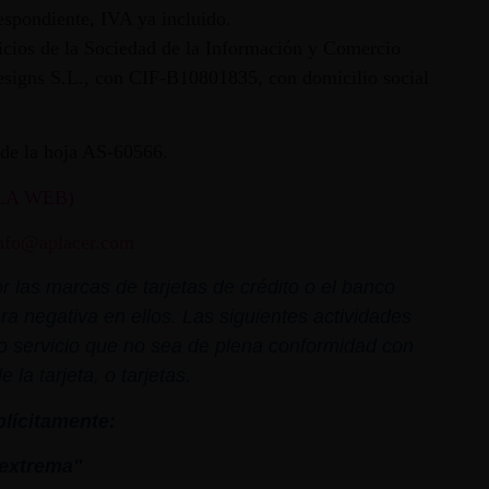
espondiente, IVA ya incluido.
vicios de la Sociedad de la Información y Comercio
 Designs S.L., con CIF-B10801835, con domicilio social
ª de la hoja AS-60566.
LA WEB)
nfo@aplacer.com
 las marcas de tarjetas de crédito o el banco
ra negativa en ellos. Las siguientes actividades
o o servicio que no sea de plena conformidad con
la tarjeta, o tarjetas.
plícitamente:
extrema"