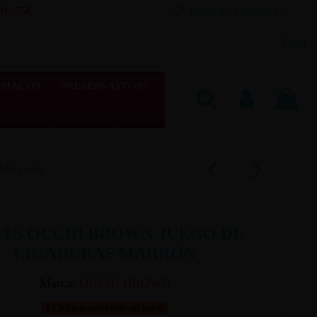
Lista de Deseos (
0
)
E 55€
Blog
SIACOS
PRESERVATIVOS
 Marrón
TS OUCH! BROWN JUEGO DE
LIGADURAS MARRÓN
Marca:
OUCH! BROWN
Últimas unidades en stock