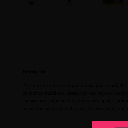
Descripción
Tu sumiso o sumisa no podrá resistirse cuando le 
elementos metálicos. Basta con que sujetes sus to
esposas presentan siete orificios para ajustar su l
hacen que sea un juguete perfecto para principian