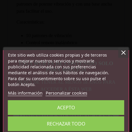
patrones de potente vibración y con una base ancha
para facilitar el uso.
Características:
10 patrones de vibración
Control remoto inalámbrico
Silicona + ABS
Este sitio web utiliza cookies propias y de terceros
Impermeable IPX6
para mejorar nuestros servicios y mostrarle
ESTA WEB ES DE CONTENIDO SOLO
Recargable por USB magnético
publicidad relacionada con sus preferencias
PARA ADULTOS
Medidas: 10 cm x 4.4 cm x 3.9 cm
mediante el análisis de sus hábitos de navegación.
Para dar su consentimiento sobre su uso pulse el
DEBES DE TENER AL MENOS 18 AÑOS PARA
botón Acepto.
ACCEDER A ÉSTA WEB
Más información
Personalizar cookies
ACEPTO
CONFIRMO QUE SOY MAYOR DE 18 AÑOS
Detalles del producto
RECHAZAR TODO