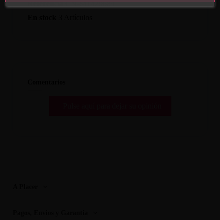
Referencia
CN-841429689
En stock
3 Artículos
Comentarios
Pulse aquí para dejar su opinión
A Placer
Pagos, Envios y Garantia