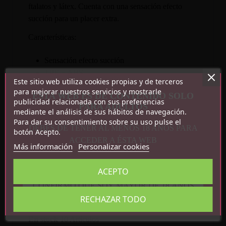
ftalatos y látex. Cuenta con una sensación efecto
succión para un placer extra.
Características:
Sensación efecto succión
TPE + ABS
Este sitio web utiliza cookies propias y de terceros
Libre de ftalatos y látex
para mejorar nuestros servicios y mostrarle
ESTA WEB ES DE CONTENIDO SOLO
Medidas: 12.5 cm x 8 cm
publicidad relacionada con sus preferencias
PARA ADULTOS
mediante el análisis de sus hábitos de navegación.
Para dar su consentimiento sobre su uso pulse el
DEBES DE TENER AL MENOS 18 AÑOS PARA
botón Acepto.
ACCEDER A ÉSTA WEB
Más información
Personalizar cookies
ACEPTO
Detalles del producto
CONFIRMO QUE SOY MAYOR DE 18 AÑOS
RECHAZAR TODO
Referencia
CN-995901929
En stock
10 Artículos